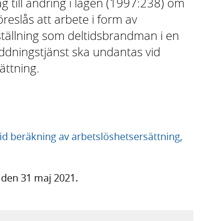
ag till ändring i lagen (1997:238) om
reslås att arbete i form av
tällning som deltidsbrandman i en
ddningstjänst ska undantas vid
ättning.
d beräkning av arbetslöshetsersättning,
t den 31 maj 2021.