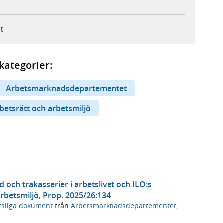
ebbplats,
ern webbplats,
 ny flik, extern webbplats,
- öppnar din e-postklient,
t
kategorier:
Arbetsmarknadsdepartementet
betsrätt och arbetsmiljö
och trakasserier i arbetslivet och ILO:s
betsmiljö, Prop. 2025/26:134
tsliga dokument
från
Arbetsmarknadsdepartementet
,