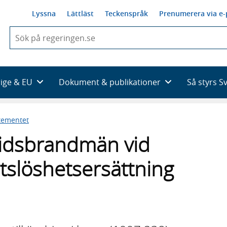
Lyssna
Lättläst
Teckenspråk
Prenumerera via e-
När
du
börjar
skriva
så
rige & EU
Dokument & publikationer
Så styrs S
framträder
en
lista
tementet
med
sökförslag
tidsbrandmän vid
tslöshetsersättning