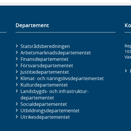
Departement
Ko
Statsrådsberedningen
Reg
10
Arbetsmarknads­departementet
Väx
Finans­departementet
Försvars­departementet
Justitie­departementet
Klimat- och näringslivs­departementet
Kultur­departementet
Landsbygds- och infrastruktur­
departementet
Social­departementet
Utbildnings­departementet
Utrikes­departementet