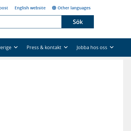
post
English website
Other languages
Sök
verige
Press & kontakt
Jobba hos oss