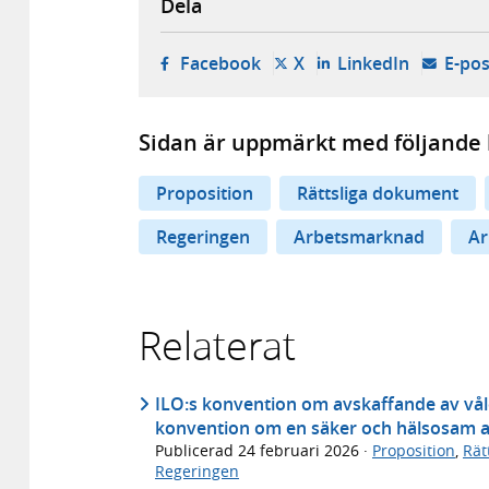
Dela
- öppnas i ny flik, extern w
- öppnas i ny flik, ext
- öppnas i
Facebook
X
LinkedIn
E-pos
Sidan är uppmärkt med följande 
Proposition
Rättsliga dokument
Regeringen
Arbetsmarknad
Ar
Relaterat
ILO:s konvention om avskaffande av våld 
konvention om en säker och hälsosam ar
Publicerad
24 februari 2026
·
Proposition
,
Rät
Regeringen