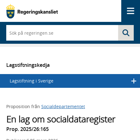
Me
När
Sö
du
börjar
skriva
så
framträder
en
Lagstiftningskedja
lista
med
Lagstiftning i Sverige
sökförslag
Proposition från
Socialdepartementet
En lag om socialdataregister
Prop. 2025/26:165