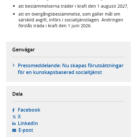
att bestämmelserna träder i kraft den 1 augusti 2027,
att en övergångsbestämmelse, som gäller mål om
särskild avgift, införs i socialtjänstlagen. Ändringen
förslås träda i kraft den 1 juni 2026.
Genvägar
Pressmeddelande: Nu skapas förutsättningar
för en kunskapsbaserad socialtjänst
Dela
- öppnas i ny flik, extern webbplats,
Facebook
- öppnas i ny flik, extern webbplats,
X
- öppnas i ny flik, extern webbplats,
LinkedIn
- öppnar din e-postklient,
E-post