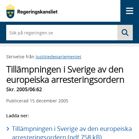
Me
När
Sö
du
börjar
skriva
så
Skrivelse från
Justitiedepartementet
framträder
en
Tillämpningen i Sverige av den
lista
med
europeiska arresteringsordern
sökförslag
Skr. 2005/06:62
Publicerad
15 december 2005
Ladda ner:
Tillämpningen i Sverige av den europeiska
arresteringsordern (pdf 758 kB)