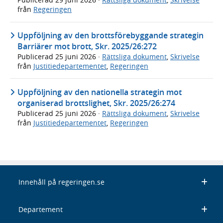
från
Regeringen
Uppföljning av den brottsförebyggande strategin
Barriärer mot brott, Skr. 2025/26:272
Publicerad
25 juni 2026
·
Rättsliga dokument
,
Skrivelse
från
Justitiedepartementet
,
Regeringen
Uppföljning av den nationella strategin mot
organiserad brottslighet, Skr. 2025/26:274
Publicerad
25 juni 2026
·
Rättsliga dokument
,
Skrivelse
från
Justitiedepartementet
,
Regeringen
Innehåll på regeringen.se
Departement