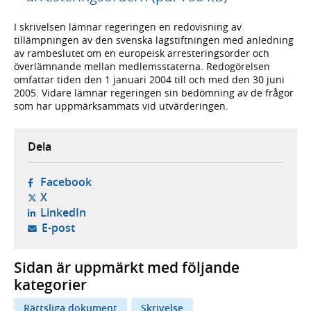
I skrivelsen lämnar regeringen en redovisning av
tillämpningen av den svenska lagstiftningen med anledning
av rambeslutet om en europeisk arresteringsorder och
överlämnande mellan medlemsstaterna. Redogörelsen
omfattar tiden den 1 januari 2004 till och med den 30 juni
2005. Vidare lämnar regeringen sin bedömning av de frågor
som har uppmärksammats vid utvärderingen.
Dela
- öppnas i ny flik, extern webbplats,
Facebook
- öppnas i ny flik, extern webbplats,
X
- öppnas i ny flik, extern webbplats,
LinkedIn
- öppnar din e-postklient,
E-post
Sidan är uppmärkt med följande
kategorier
Rättsliga dokument
Skrivelse