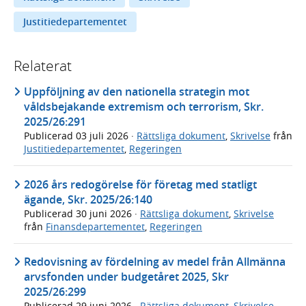
Justitiedepartementet
Relaterat
Uppföljning av den nationella strategin mot
våldsbejakande extremism och terrorism, Skr.
2025/26:291
Publicerad
03 juli 2026
·
Rättsliga dokument
,
Skrivelse
från
Justitiedepartementet
,
Regeringen
2026 års redogörelse för företag med statligt
ägande, Skr. 2025/26:140
Publicerad
30 juni 2026
·
Rättsliga dokument
,
Skrivelse
från
Finansdepartementet
,
Regeringen
Redovisning av fördelning av medel från Allmänna
arvsfonden under budgetåret 2025, Skr
2025/26:299
Publicerad
29 juni 2026
·
Rättsliga dokument
,
Skrivelse