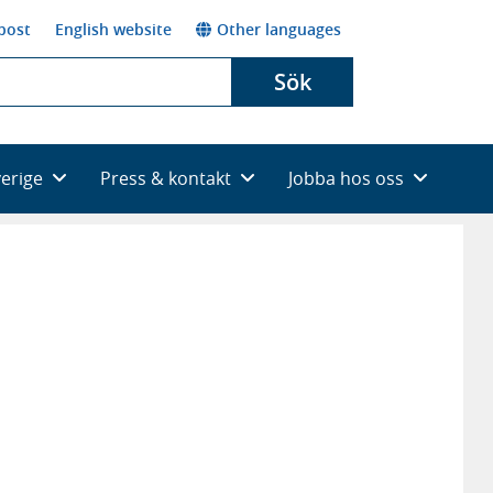
post
English website
Other languages
Sök
verige
Press & kontakt
Jobba hos oss