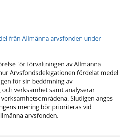
del från Allmänna arvsfonden under
relse för förvaltningen av Allmänna
hur Arvsfondsdelegationen fördelat medel
ngen för sin bedömning av
g och verksamhet samt analyserar
a verksamhetsområdena. Slutligen anges
gens mening bör prioriteras vid
Allmänna arvsfonden.