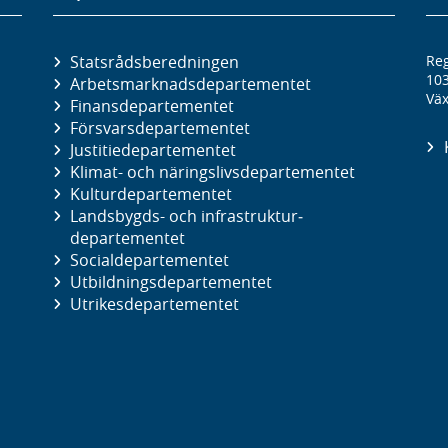
Statsrådsberedningen
Reg
10
Arbetsmarknads­departementet
Väx
Finans­departementet
Försvars­departementet
Justitie­departementet
Klimat- och näringslivs­departementet
Kultur­departementet
Landsbygds- och infrastruktur­
departementet
Social­departementet
Utbildnings­departementet
Utrikes­departementet