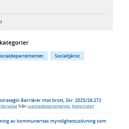
ebbplats,
ern webbplats,
 ny flik, extern webbplats,
- öppnar din e-postklient,
t
kategorier
ocialdepartementet
Socialtjänst
trategin Barriärer mot brott, Skr. 2025/26:272
,
Skrivelse
från
Justitiedepartementet
,
Regeringen
tyrning av kommunernas myndighetsutövning som