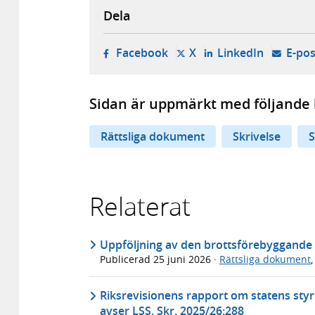
Dela
- öppnas i ny flik, extern w
- öppnas i ny flik, ext
- öppnas i
Facebook
X
LinkedIn
E-pos
Sidan är uppmärkt med följande 
Rättsliga dokument
Skrivelse
S
Relaterat
Uppföljning av den brottsförebyggande s
Publicerad
25 juni 2026
·
Rättsliga dokument
Riksrevisionens rapport om statens s
avser LSS, Skr. 2025/26:288