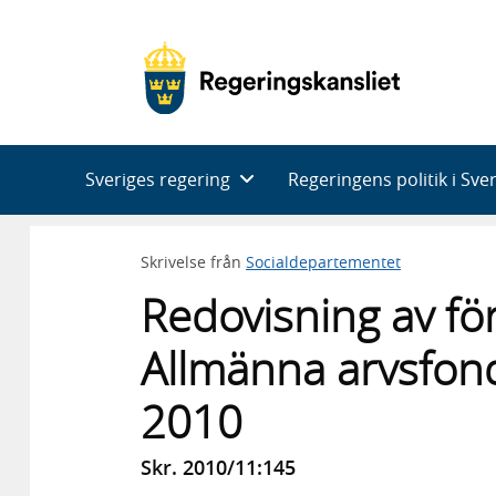
Huvudnavigering
Sveriges regering
Regeringens politik i Sve
Skrivelse från
Socialdepartementet
Redovisning av fö
Allmänna arvsfon
2010
Skr. 2010/11:145