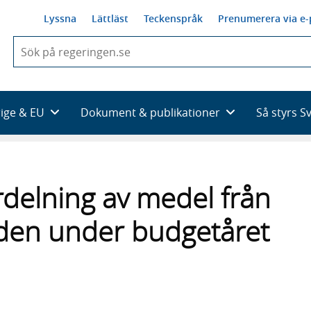
Lyssna
Lättläst
Teckenspråk
Prenumerera via e-
När
du
börjar
skriva
så
rige & EU
Dokument & publikationer
Så styrs S
framträder
en
lista
med
sökförslag
rdelning av medel från
den under budgetåret