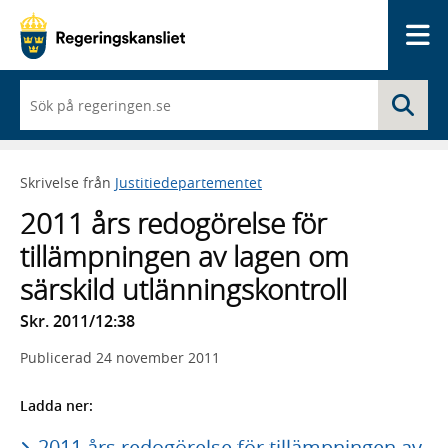
Me
När
Sö
du
börjar
skriva
så
Skrivelse från
Justitiedepartementet
framträder
en
2011 års redogörelse för
lista
med
tillämpningen av lagen om
sökförslag
särskild utlänningskontroll
Skr. 2011/12:38
Publicerad
24 november 2011
Ladda ner:
2011 års redogörelse för tillämpningen av