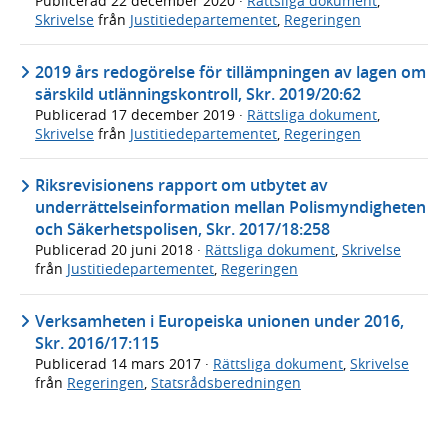
Publicerad
22 december 2020
·
Rättsliga dokument
,
Skrivelse
från
Justitiedepartementet
,
Regeringen
2019 års redogörelse för tillämpningen av lagen om
särskild utlänningskontroll, Skr. 2019/20:62
Publicerad
17 december 2019
·
Rättsliga dokument
,
Skrivelse
från
Justitiedepartementet
,
Regeringen
Riksrevisionens rapport om utbytet av
underrättelseinformation mellan Polismyndigheten
och Säkerhetspolisen, Skr. 2017/18:258
Publicerad
20 juni 2018
·
Rättsliga dokument
,
Skrivelse
från
Justitiedepartementet
,
Regeringen
Verksamheten i Europeiska unionen under 2016,
Skr. 2016/17:115
Publicerad
14 mars 2017
·
Rättsliga dokument
,
Skrivelse
från
Regeringen
,
Statsrådsberedningen