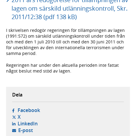
lagen om särskild utlänningskontroll, Skr.
2011/12:38 (pdf 138 kB)
I skrivelsen redogör regeringen för tillämpningen av lagen
(1991:572) om särskild utlänningskontroll under tiden från
och med den 1 juli 2010 till och med den 30 juni 2011 och
för utvecklingen av den internationella terrorismen under
samma period.
Regeringen har under den aktuella perioden inte fattat
något beslut med stöd av lagen.
Dela
- öppnas i ny flik, extern webbplats,
Facebook
- öppnas i ny flik, extern webbplats,
X
- öppnas i ny flik, extern webbplats,
LinkedIn
- öppnar din e-postklient,
E-post