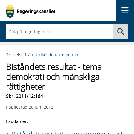
Me
När
Sö
du
börjar
skriva
så
Skrivelse från
Utrikesdepartementet
framträder
en
Biståndets resultat - tema
lista
med
demokrati och mänskliga
sökförslag
rättigheter
Skr. 2011/12:164
Publicerad
28 juni 2012
Ladda ner:
Biståndets resultat - tema demokrati och