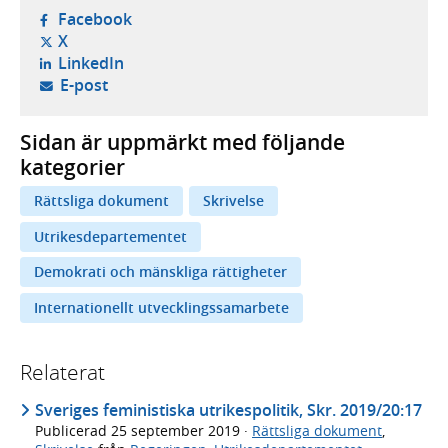
- öppnas i ny flik, extern webbplats,
Facebook
- öppnas i ny flik, extern webbplats,
X
- öppnas i ny flik, extern webbplats,
LinkedIn
- öppnar din e-postklient,
E-post
Sidan är uppmärkt med följande
kategorier
Rättsliga dokument
Skrivelse
Utrikesdepartementet
Demokrati och mänskliga rättigheter
Internationellt utvecklingssamarbete
Relaterat
Sveriges feministiska utrikespolitik, Skr. 2019/20:17
Publicerad
25 september 2019
·
Rättsliga dokument
,