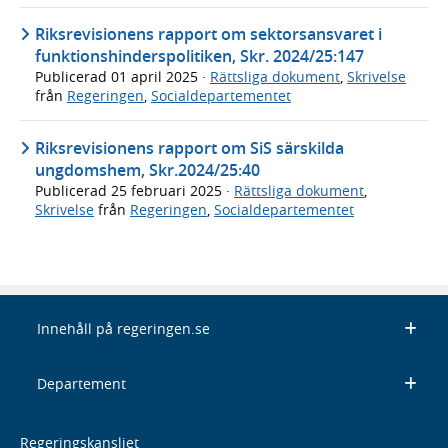
Riksrevisionens rapport om sektorsansvaret i
funktionshinderspolitiken, Skr. 2024/25:147
Publicerad
01 april 2025
·
Rättsliga dokument
,
Skrivelse
från
Regeringen
,
Socialdepartementet
Riksrevisionens rapport om SiS särskilda
ungdomshem, Skr.2024/25:40
Publicerad
25 februari 2025
·
Rättsliga dokument
,
Skrivelse
från
Regeringen
,
Socialdepartementet
Innehåll på regeringen.se
Departement
Regeringskansliet