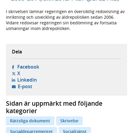
I skrivelsen lämnar regeringen en översiktlig redovisning av
inriktning och utveckling av äldrepolitiken sedan 2006.
Vidare redovisar regeringen sin bedömning av fortsatta
utmaningar inom äldrepolitiken.
Dela
- öppnas i ny flik, extern webbplats,
Facebook
- öppnas i ny flik, extern webbplats,
X
- öppnas i ny flik, extern webbplats,
LinkedIn
- öppnar din e-postklient,
E-post
Sidan är uppmärkt med följande
kategorier
Rättsliga dokument
Skrivelse
Socialdepartementet
Socialtjänst