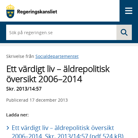
Me
När
Sö
du
börjar
skriva
så
Skrivelse från
Socialdepartementet
framträder
en
Ett värdigt liv – äldrepolitisk
lista
med
översikt 2006–2014
sökförslag
Skr. 2013/14:57
Publicerad
17 december 2013
Ladda ner:
Ett värdigt liv – äldrepolitisk översikt
2006–2014, Skr. 2013/14:57 (pdf 524 kB)