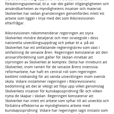
förbättringspotential, bl.a. när det gäller tillgängligheten och
användbarheten av myndighetens insatser och material.
Skolverket har sedan granskningen genomfördes inlett ett
arbete som ligger i linje med det som Riksrevisionen
efterfrågar.
Riksrevisionen rekommenderar regeringen att styra
Skolverket mindre detaljerat och mer strategiskt i dess
nationella utvecklingsuppdrag och pekar bl.a. på att
Skolverket har ett omfattande regleringsbrev som växt i
omfattning de senaste åren. Regeringen konstaterar att den
ansvarsfördelning som gäller för skolan innebär att
styrningen av Skolverket är komplex. Detta har inneburit att
Skolverket, inom ramen för de senaste årens intensiva
reformarbete, har haft en central roll som regeringen
bedömt nödvändig för att vända utvecklingen inom svensk
skola. Vidare instämmer regeringen i Riksrevisionens
bedömning att det är viktigt att följa upp vilket genomslag
Skolverkets insatser för kunskapsspridning får och vilken
nytta de skapar i skolan. Regeringen konstaterar att
Skolverket har inlett ett arbete som syftar till att utveckla och
förbättra effekterna av myndighetens arbete med
kunskapsspridning. Vidare har regeringen tagit initiativ som