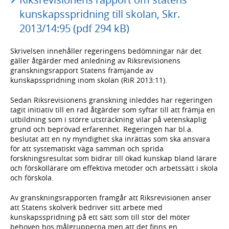
kunskapsspridning till skolan, Skr.
2013/14:95 (pdf 294 kB)
Skrivelsen innehåller regeringens bedömningar när det
gäller åtgärder med anledning av Riksrevisionens
granskningsrapport Statens främjande av
kunskapsspridning inom skolan (RiR 2013:11).
Sedan Riksrevisionens granskning inleddes har regeringen
tagit initiativ till en rad åtgärder som syftar till att främja en
utbildning som i större utsträckning vilar på vetenskaplig
grund och beprövad erfarenhet. Regeringen har bl.a.
beslutat att en ny myndighet ska inrättas som ska ansvara
för att systematiskt väga samman och sprida
forskningsresultat som bidrar till ökad kunskap bland lärare
och förskollärare om effektiva metoder och arbetssätt i skola
och förskola.
Av granskningsrapporten framgår att Riksrevisionen anser
att Statens skolverk bedriver sitt arbete med
kunskapsspridning på ett sätt som till stor del möter
behoven hos målgrupperna men att det finns en