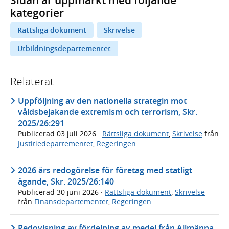
Sidan är uppmärkt med följande
kategorier
Rättsliga dokument
Skrivelse
Utbildningsdepartementet
Relaterat
Uppföljning av den nationella strategin mot
våldsbejakande extremism och terrorism, Skr.
2025/26:291
Publicerad
03 juli 2026
·
Rättsliga dokument
,
Skrivelse
från
Justitiedepartementet
,
Regeringen
2026 års redogörelse för företag med statligt
ägande, Skr. 2025/26:140
Publicerad
30 juni 2026
·
Rättsliga dokument
,
Skrivelse
från
Finansdepartementet
,
Regeringen
Redovisning av fördelning av medel från Allmänna