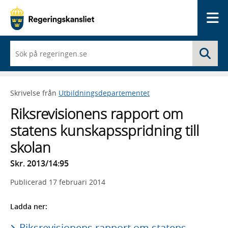
Me
När
Sö
du
börjar
skriva
så
Skrivelse från
Utbildningsdepartementet
framträder
en
Riksrevisionens rapport om
lista
med
statens kunskapsspridning till
sökförslag
skolan
Skr. 2013/14:95
Publicerad
17 februari 2014
Ladda ner:
Riksrevisionens rapport om statens