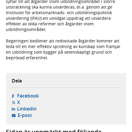
syftar till att åtgärder inom utbildningsområdet i större
utsträckning ska kunna utvärderas, bl.a. genom att ge
Institutet för arbetsmarknads- och utbildningspolitisk
utvärdering (IFAU) ett utvidgat uppdrag att utvärdera
effekter av olika reformer och åtgärder inom
utbildningsområdet.
Regeringen bedömer att redovisade åtgärder kommer att
leda till en mer effektiv spridning av kunskap som främjar
en utbildning som bygger på vetenskapligt grund och
beprövad erfarenhet.
Dela
- öppnas i ny flik, extern webbplats,
Facebook
- öppnas i ny flik, extern webbplats,
X
- öppnas i ny flik, extern webbplats,
LinkedIn
- öppnar din e-postklient,
E-post