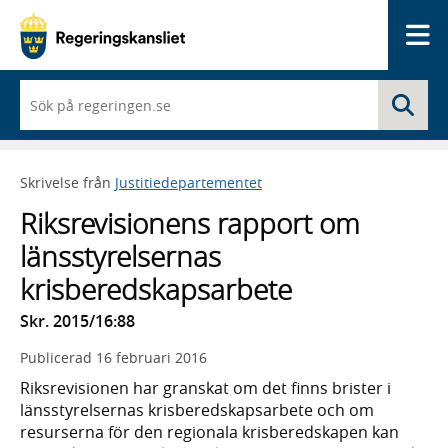
Me
När
Sö
du
börjar
skriva
så
Skrivelse från
Justitiedepartementet
framträder
en
Riksrevisionens rapport om
lista
med
länsstyrelsernas
sökförslag
krisberedskapsarbete
Skr. 2015/16:88
Publicerad
16 februari 2016
Riksrevisionen har granskat om det finns brister i
länsstyrelsernas krisberedskapsarbete och om
resurserna för den regionala krisberedskapen kan