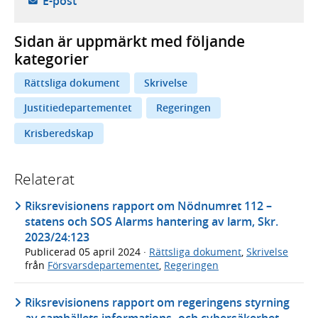
E-post
Sidan är uppmärkt med följande
kategorier
Rättsliga dokument
Skrivelse
Justitiedepartementet
Regeringen
Krisberedskap
Relaterat
Riksrevisionens rapport om Nödnumret 112 –
statens och SOS Alarms hantering av larm, Skr.
2023/24:123
Publicerad
05 april 2024
·
Rättsliga dokument
,
Skrivelse
från
Försvarsdepartementet
,
Regeringen
Riksrevisionens rapport om regeringens styrning
av samhällets informations- och cybersäkerhet,