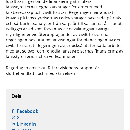
lokalt samt genom delfinansiering stimulera
länsstyrelsernas egna satsningar för arbetet med
krisberedskap och civilt försvar. Regeringen har ändrat
kraven på länsstyrelsernas redovisningar baserade på risk-
och sårbarhetsanalyser från varje år till vartannat år. För att
tydliggöra vad som förväntas av bevakningsansvariga
myndigheter vid återupptagandet av civilt försvar har
regeringen beslutat om anvisningar för planeringen av det
civila försvaret. Regeringen avser också att fortsätta arbetet
med att se över och renodla länsstyrelsernas finansiering av
länsstyrelsernas olika verksamheter.
Regeringen anser att Riksrevisionens rapport är
slutbehandlad i och med skrivelsen.
Dela
- öppnas i ny flik, extern webbplats,
Facebook
- öppnas i ny flik, extern webbplats,
X
- öppnas i ny flik, extern webbplats,
LinkedIn
- öppnar din e-postklient,