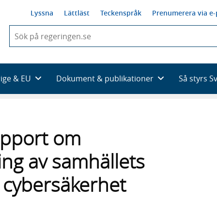
Lyssna
Lättläst
Teckenspråk
Prenumerera via e-
När
du
börjar
skriva
så
rige & EU
Dokument & publikationer
Så styrs S
framträder
en
lista
med
sökförslag
apport om
ing av samhällets
 cybersäkerhet