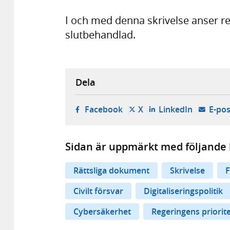
I och med denna skrivelse anser re
slutbehandlad.
Dela
- öppnas i ny flik, extern w
- öppnas i ny flik, ext
- öppnas i
Facebook
X
LinkedIn
E-pos
Sidan är uppmärkt med följande 
Rättsliga dokument
Skrivelse
F
Civilt försvar
Digitaliseringspolitik
Cybersäkerhet
Regeringens priorit