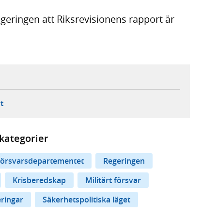
geringen att Riksrevisionens rapport är
ebbplats,
ern webbplats,
 ny flik, extern webbplats,
- öppnar din e-postklient,
t
kategorier
örsvarsdepartementet
Regeringen
Krisberedskap
Militärt försvar
eringar
Säkerhetspolitiska läget