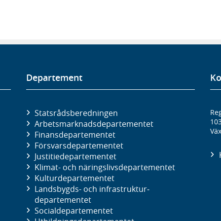
Departement
Ko
Statsrådsberedningen
Reg
10
Arbetsmarknads­departementet
Väx
Finans­departementet
Försvars­departementet
Justitie­departementet
Klimat- och näringslivs­departementet
Kultur­departementet
Landsbygds- och infrastruktur­
departementet
Social­departementet