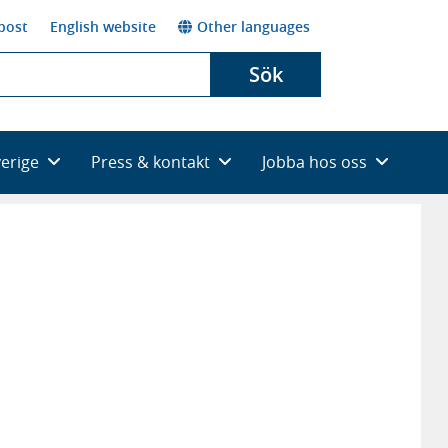
post
English website
Other languages
Sök
verige
Press & kontakt
Jobba hos oss