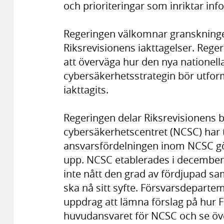
och prioriteringar som inriktar in
Regeringen välkomnar granskning
Riksrevisionens iakttagelser. Re
att överväga hur den nya nationell
cybersäkerhetsstrategin bör utform
iakttagits.
Regeringen delar Riksrevisionens 
cybersäkerhetscentret (NCSC) har ta
ansvarsfördelningen inom NCSC gör
upp. NCSC etablerades i december 
inte nått den grad av fördjupad sa
ska nå sitt syfte. Försvarsdepartem
uppdrag att lämna förslag på hur Fö
huvudansvaret för NCSC och se öve