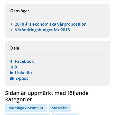
Genvägar
2018 års ekonomiska vårproposition
Vårändringsbudget för 2018
Dela
- öppnas i ny flik, extern webbplats,
Facebook
- öppnas i ny flik, extern webbplats,
X
- öppnas i ny flik, extern webbplats,
LinkedIn
- öppnar din e-postklient,
E-post
Sidan är uppmärkt med följande
kategorier
Rättsliga dokument
Skrivelse