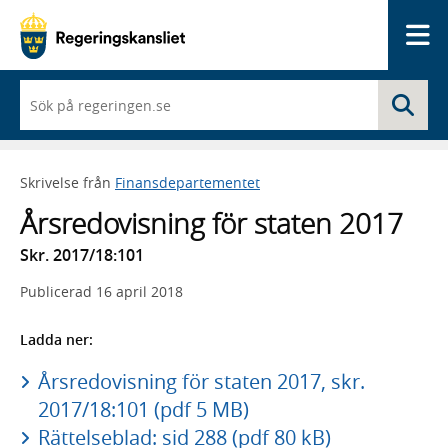
Me
När
Sö
du
börjar
skriva
så
Skrivelse från
Finansdepartementet
framträder
en
Årsredovisning för staten 2017
lista
med
Skr. 2017/18:101
sökförslag
Publicerad
16 april 2018
Ladda ner:
Årsredovisning för staten 2017, skr.
2017/18:101 (pdf 5 MB)
Rättelseblad: sid 288 (pdf 80 kB)