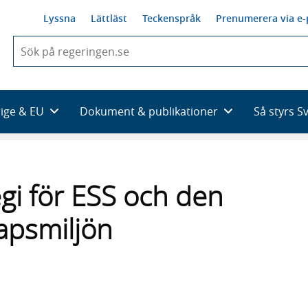
Lyssna
Lättläst
Teckenspråk
Prenumerera via e-
När
du
börjar
skriva
så
rige & EU
Dokument & publikationer
Så styrs S
framträder
en
lista
med
sökförslag
egi för ESS och den
apsmiljön