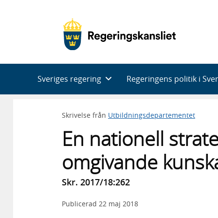
Huvudnavigering
Sveriges regering
Regeringens politik i Sve
Skrivelse från
Utbildningsdepartementet
En nationell strat
omgivande kunsk
Skr. 2017/18:262
Publicerad
22 maj 2018