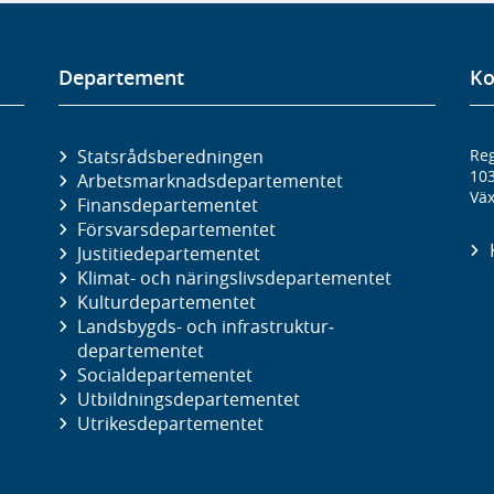
Departement
Ko
Statsrådsberedningen
Reg
10
Arbetsmarknads­departementet
Väx
Finans­departementet
Försvars­departementet
Justitie­departementet
Klimat- och näringslivs­departementet
Kultur­departementet
Landsbygds- och infrastruktur­
departementet
Social­departementet
Utbildnings­departementet
Utrikes­departementet