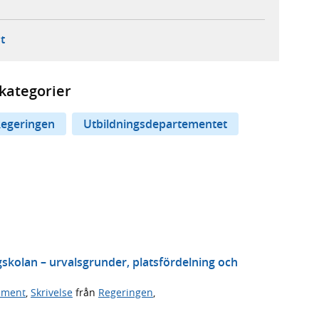
ebbplats,
ern webbplats,
 ny flik, extern webbplats,
- öppnar din e-postklient,
t
kategorier
egeringen
Utbildningsdepartementet
gskolan – urvalsgrunder, platsfördelning och
ument
,
Skrivelse
från
Regeringen
,