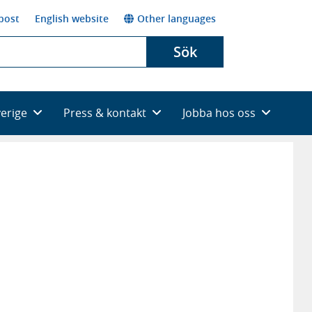
post
English website
Other languages
Sök
verige
Press & kontakt
Jobba hos oss