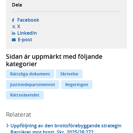
Dela
- öppnas i ny flik, extern webbplats,
Facebook
- öppnas i ny flik, extern webbplats,
X
- öppnas i ny flik, extern webbplats,
LinkedIn
- öppnar din e-postklient,
E-post
Sidan är uppmärkt med följande
kategorier
Rättsliga dokument
Skrivelse
Justitiedepartementet
Regeringen
Rättsväsendet
Relaterat
Uppföljning av den brottsförebyggande strategin
Barriärer mot brott, Skr. 2025/26:272