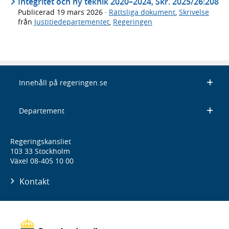
Integritet och ny teknik 2020–2024, Skr. 2025/26:208
Publicerad
19 mars 2026
·
Rättsliga dokument
,
Skrivelse
från
Justitiedepartementet
,
Regeringen
Innehåll på regeringen.se
Departement
Regeringskansliet
103 33 Stockholm
Växel 08-405 10 00
Kontakt