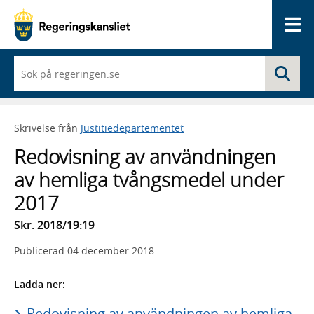
Me
När
Sö
du
börjar
skriva
så
Skrivelse från
Justitiedepartementet
framträder
en
Redovisning av användningen
lista
med
av hemliga tvångsmedel under
sökförslag
2017
Skr. 2018/19:19
Publicerad
04 december 2018
Ladda ner:
Redovisning av användningen av hemliga