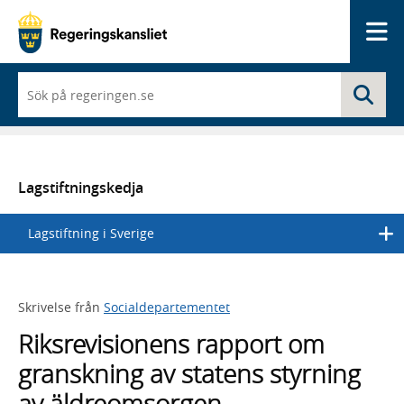
Me
När
Sö
du
börjar
skriva
så
framträder
en
Lagstiftningskedja
lista
med
Lagstiftning i Sverige
sökförslag
Skrivelse från
Socialdepartementet
Riksrevisionens rapport om
granskning av statens styrning
av äldreomsorgen