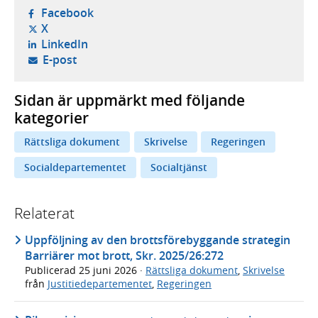
- öppnas i ny flik, extern webbplats,
Facebook
- öppnas i ny flik, extern webbplats,
X
- öppnas i ny flik, extern webbplats,
LinkedIn
- öppnar din e-postklient,
E-post
Sidan är uppmärkt med följande
kategorier
Rättsliga dokument
Skrivelse
Regeringen
Socialdepartementet
Socialtjänst
Relaterat
Uppföljning av den brottsförebyggande strategin
Barriärer mot brott, Skr. 2025/26:272
Publicerad
25 juni 2026
·
Rättsliga dokument
,
Skrivelse
från
Justitiedepartementet
,
Regeringen