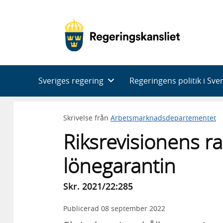
Huvudnavigering
Sveriges regering
Regeringens politik i Sve
Skrivelse från
Arbetsmarknadsdepartementet
Riksrevisionens r
lönegarantin
Skr. 2021/22:285
Publicerad
08 september 2022