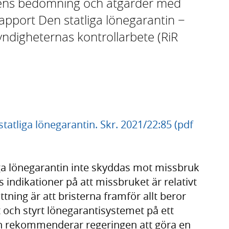
ngens bedömning och åtgärder med
apport Den statliga lönegarantin −
ndigheternas kontrollarbete (RiR
tatliga lönegarantin. Skr. 2021/22:85 (pdf
iga lönegarantin inte skyddas mot missbruk
ns indikationer på att missbruket är relativt
ning är att bristerna framför allt beror
t och styrt lönegarantisystemet på ett
en rekommenderar regeringen att göra en