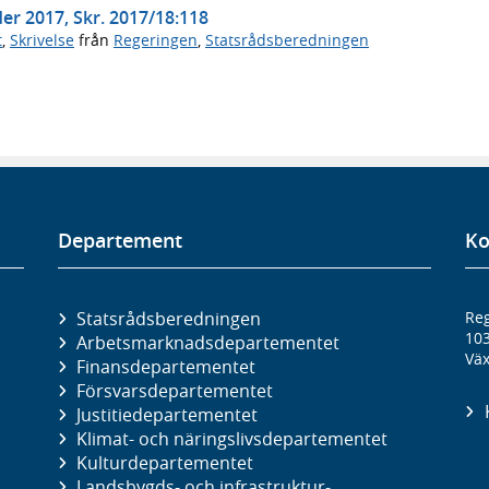
r 2017, Skr. 2017/18:118
t
,
Skrivelse
från
Regeringen
,
Statsrådsberedningen
Departement
Ko
Statsrådsberedningen
Reg
10
Arbetsmarknads­departementet
Väx
Finans­departementet
Försvars­departementet
Justitie­departementet
Klimat- och näringslivs­departementet
Kultur­departementet
Landsbygds- och infrastruktur­