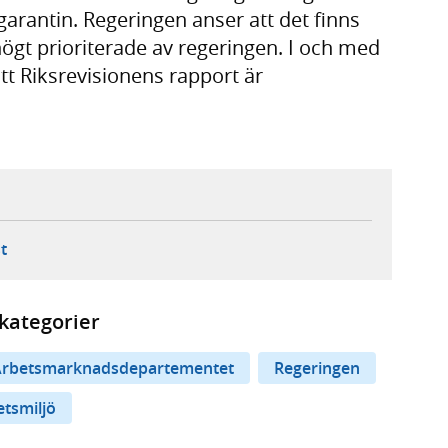
garantin. Regeringen anser att det finns
ögt prioriterade av regeringen. I och med
tt Riksrevisionens rapport är
ebbplats,
ern webbplats,
 ny flik, extern webbplats,
- öppnar din e-postklient,
t
kategorier
rbetsmarknadsdepartementet
Regeringen
etsmiljö