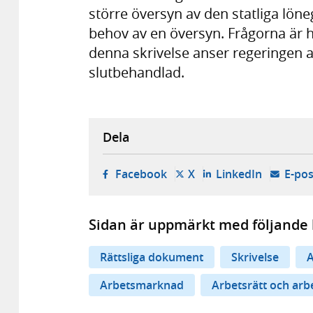
större översyn av den statliga löne
behov av en översyn. Frågorna är h
denna skrivelse anser regeringen a
slutbehandlad.
Dela
- öppnas i ny flik, extern w
- öppnas i ny flik, ext
- öppnas i
Facebook
X
LinkedIn
E-pos
Sidan är uppmärkt med följande 
Rättsliga dokument
Skrivelse
A
Arbetsmarknad
Arbetsrätt och arb