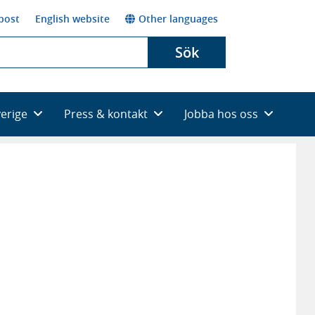
post
English website
Other languages
Sök
verige
Press & kontakt
Jobba hos oss