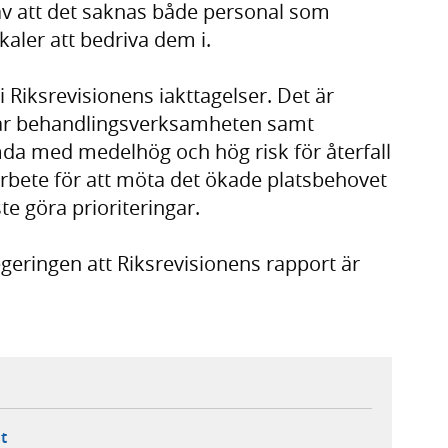
v att det saknas både personal som
aler att bedriva dem i.
Riksrevisionens iakttagelser. Det är
terar behandlingsverksamheten samt
mda med medelhög och hög risk för återfall
 arbete för att möta det ökade platsbehovet
e göra prioriteringar.
geringen att Riksrevisionens rapport är
ebbplats,
ern webbplats,
 ny flik, extern webbplats,
- öppnar din e-postklient,
t