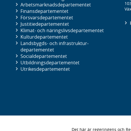
10
Arbetsmarknads­departementet
Väx
Finans­departementet
Försvars­departementet
Justitie­departementet
Klimat- och näringslivs­departementet
Kultur­departementet
Landsbygds- och infrastruktur­
departementet
Social­departementet
Utbildnings­departementet
Utrikes­departementet
Det här är regeringens och 