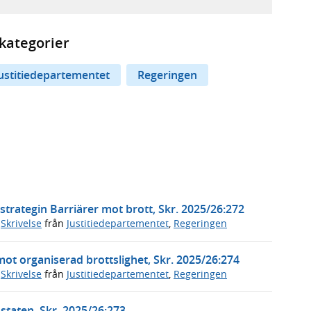
kategorier
ustitiedepartementet
Regeringen
trategin Barriärer mot brott, Skr. 2025/26:272
,
Skrivelse
från
Justitiedepartementet
,
Regeringen
mot organiserad brottslighet, Skr. 2025/26:274
,
Skrivelse
från
Justitiedepartementet
,
Regeringen
 staten, Skr. 2025/26:273