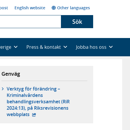
post
English website
Other languages
Sök
verige
Press & kontakt
Jobba hos oss
Genväg
Verktyg för förändring –
Kriminalvårdens
behandlingsverksamhet (RiR
2024:13), på Riksrevisionens
- extern webbplats,
webbplats