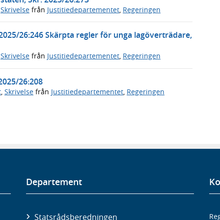
,
Skrivelse
från
Justitiedepartementet
,
Regeringen
 2025/26:246 Skärpta regler för unga lagöverträdare,
,
Skrivelse
från
Justitiedepartementet
,
Regeringen
 2025/26:208
t
,
Skrivelse
från
Justitiedepartementet
,
Regeringen
Departement
Ko
Statsrådsberedningen
Reg