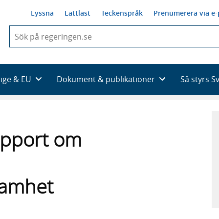
Lyssna
Lättläst
Teckenspråk
Prenumerera via e-
När
du
börjar
skriva
så
rige & EU
Dokument & publikationer
Så styrs S
framträder
en
lista
med
sökförslag
apport om
samhet