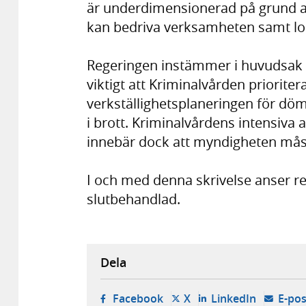
är underdimensionerad på grund a
kan bedriva verksamheten samt lok
Regeringen instämmer i huvudsak i 
viktigt att Kriminalvården priori
verkställighetsplaneringen för dö
i brott. Kriminalvårdens intensiva
innebär dock att myndigheten måst
I och med denna skrivelse anser re
slutbehandlad.
Dela
- öppnas i ny flik, extern w
- öppnas i ny flik, ext
- öppnas i
Facebook
X
LinkedIn
E-pos