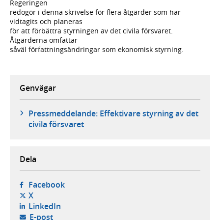
Regeringen
redogör i denna skrivelse för flera åtgärder som har
vidtagits och planeras
för att förbättra styrningen av det civila försvaret.
Åtgärderna omfattar
såväl författningsändringar som ekonomisk styrning.
Genvägar
Pressmeddelande: Effektivare styrning av det
civila försvaret
Dela
- öppnas i ny flik, extern webbplats,
Facebook
- öppnas i ny flik, extern webbplats,
X
- öppnas i ny flik, extern webbplats,
LinkedIn
- öppnar din e-postklient,
E-post