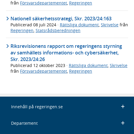
från
Försvarsdepartementet
,
Regeringen
Nationell säkerhetsstrategi, Skr. 2023/24:163
Publicerad
08 juli 2024
·
Rättsliga dokument
,
Skrivelse
från
Regeringen
,
Statsrådsberedningen
Riksrevisionens rapport om regeringens styrning
av samhällets informations- och cybersäkerhet,
Skr. 2023/24:26
Publicerad
12 oktober 2023
·
Rättsliga dokument
,
Skrivelse
från
Försvarsdepartementet
,
Regeringen
Innehåll på regeringen.se
Departement