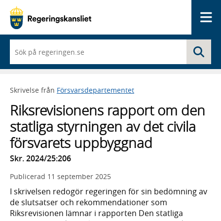
Me
När
Sö
du
börjar
skriva
så
Skrivelse från
Försvarsdepartementet
framträder
en
Riksrevisionens rapport om den
lista
med
statliga styrningen av det civila
sökförslag
försvarets uppbyggnad
Skr. 2024/25:206
Publicerad
11 september 2025
I skrivelsen redogör regeringen för sin bedömning av
de slutsatser och rekommendationer som
Riksrevisionen lämnar i rapporten Den statliga