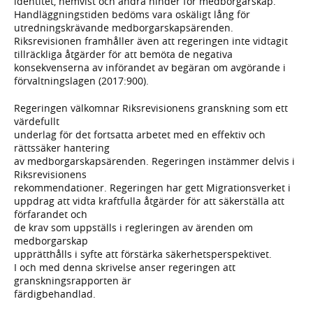
identitet, hemvist och andra hinder för medborgarskap.
Handläggningstiden bedöms vara oskäligt lång för
utredningskrävande medborgarskapsärenden.
Riksrevisionen framhåller även att regeringen inte vidtagit
tillräckliga åtgärder för att bemöta de negativa
konsekvenserna av införandet av begäran om avgörande i
förvaltningslagen (2017:900).
Regeringen välkomnar Riksrevisionens granskning som ett
värdefullt
underlag för det fortsatta arbetet med en effektiv och
rättssäker hantering
av medborgarskapsärenden. Regeringen instämmer delvis i
Riksrevisionens
rekommendationer. Regeringen har gett Migrationsverket i
uppdrag att vidta kraftfulla åtgärder för att säkerställa att
förfarandet och
de krav som uppställs i regleringen av ärenden om
medborgarskap
upprätthålls i syfte att förstärka säkerhetsperspektivet.
I och med denna skrivelse anser regeringen att
granskningsrapporten är
färdigbehandlad.