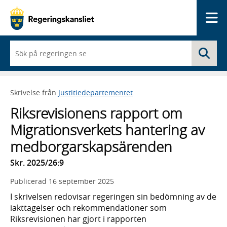
Me
När
Sö
du
börjar
skriva
så
Skrivelse från
Justitiedepartementet
framträder
en
Riksrevisionens rapport om
lista
med
Migrationsverkets hantering av
sökförslag
medborgarskapsärenden
Skr. 2025/26:9
Publicerad
16 september 2025
I skrivelsen redovisar regeringen sin bedömning av de
iakttagelser och rekommendationer som
Riksrevisionen har gjort i rapporten