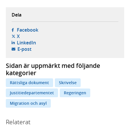
Dela
- öppnas i ny flik, extern webbplats,
Facebook
- öppnas i ny flik, extern webbplats,
X
- öppnas i ny flik, extern webbplats,
LinkedIn
- öppnar din e-postklient,
E-post
Sidan är uppmärkt med följande
kategorier
Rättsliga dokument
Skrivelse
Justitiedepartementet
Regeringen
Migration och asyl
Relaterat