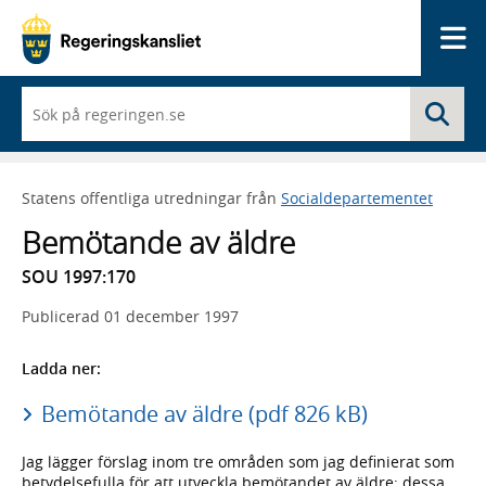
Me
När
Sö
du
börjar
skriva
så
Statens offentliga utredningar från
Socialdepartementet
framträder
en
Bemötande av äldre
lista
med
SOU 1997:170
sökförslag
Publicerad
01 december 1997
Ladda ner:
Bemötande av äldre (pdf 826 kB)
Jag lägger förslag inom tre områden som jag definierat som
betydelsefulla för att utveckla bemötandet av äldre; dessa