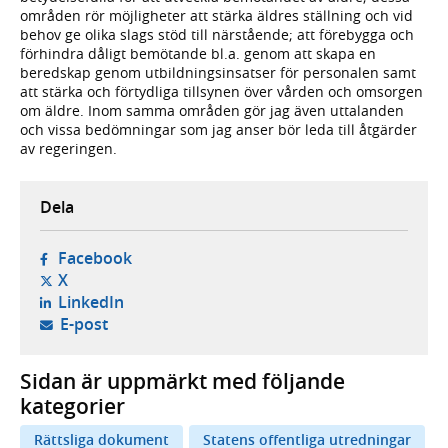
områden rör möjligheter att stärka äldres ställning och vid
behov ge olika slags stöd till närstående; att förebygga och
förhindra dåligt bemötande bl.a. genom att skapa en
beredskap genom utbildningsinsatser för personalen samt
att stärka och förtydliga tillsynen över vården och omsorgen
om äldre. Inom samma områden gör jag även uttalanden
och vissa bedömningar som jag anser bör leda till åtgärder
av regeringen.
Dela
- öppnas i ny flik, extern webbplats,
Facebook
- öppnas i ny flik, extern webbplats,
X
- öppnas i ny flik, extern webbplats,
LinkedIn
- öppnar din e-postklient,
E-post
Sidan är uppmärkt med följande
kategorier
Rättsliga dokument
Statens offentliga utredningar