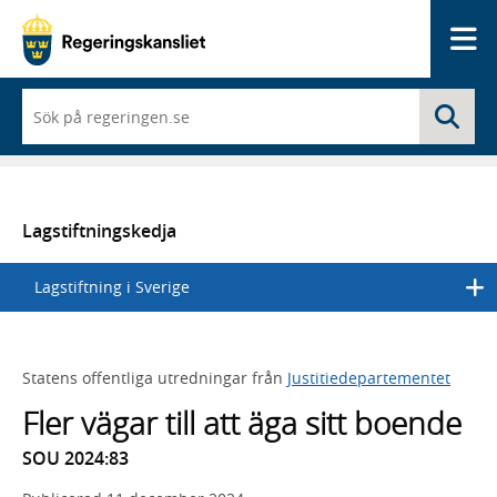
Me
När
Sö
du
börjar
skriva
så
framträder
en
Lagstiftningskedja
lista
med
Lagstiftning i Sverige
sökförslag
Statens offentliga utredningar från
Justitiedepartementet
Fler vägar till att äga sitt boende
SOU 2024:83