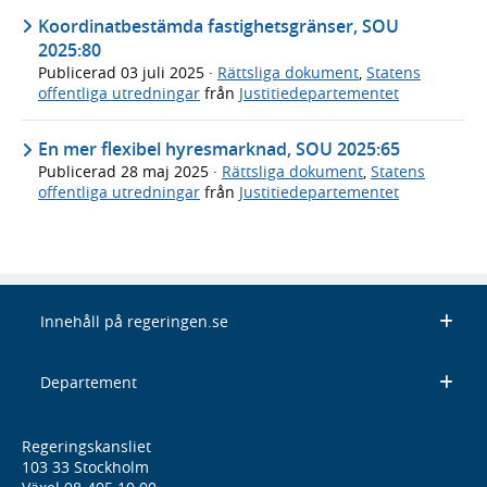
Koordinatbestämda fastighetsgränser, SOU
2025:80
Publicerad
03 juli 2025
·
Rättsliga dokument
,
Statens
offentliga utredningar
från
Justitiedepartementet
En mer flexibel hyresmarknad, SOU 2025:65
Publicerad
28 maj 2025
·
Rättsliga dokument
,
Statens
offentliga utredningar
från
Justitiedepartementet
Innehåll på regeringen.se
Departement
Regeringskansliet
103 33 Stockholm