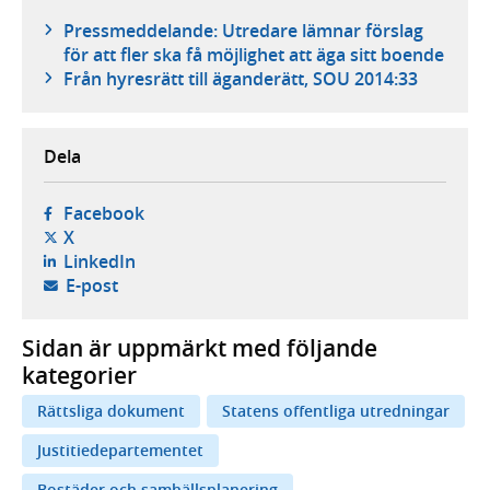
Pressmeddelande: Utredare lämnar förslag
för att fler ska få möjlighet att äga sitt boende
Från hyresrätt till äganderätt, SOU 2014:33
Dela
- öppnas i ny flik, extern webbplats,
Facebook
- öppnas i ny flik, extern webbplats,
X
- öppnas i ny flik, extern webbplats,
LinkedIn
- öppnar din e-postklient,
E-post
Sidan är uppmärkt med följande
kategorier
Rättsliga dokument
Statens offentliga utredningar
Justitiedepartementet
Bostäder och samhällsplanering