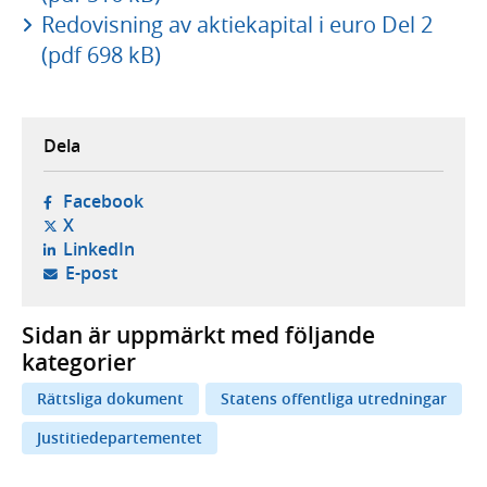
Redovisning av aktiekapital i euro Del 2
(pdf 698 kB)
Dela
- öppnas i ny flik, extern webbplats,
Facebook
- öppnas i ny flik, extern webbplats,
X
- öppnas i ny flik, extern webbplats,
LinkedIn
- öppnar din e-postklient,
E-post
Sidan är uppmärkt med följande
kategorier
Rättsliga dokument
Statens offentliga utredningar
Justitiedepartementet