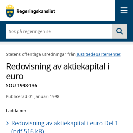
Me
När
Sö
du
börjar
skriva
så
Statens offentliga utredningar från
Justitiedepartementet
framträder
en
Redovisning av aktiekapital i
lista
med
euro
sökförslag
SOU 1998:136
Publicerad
01 januari 1998
Ladda ner:
Redovisning av aktiekapital i euro Del 1
(pdf 516 kB)