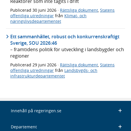
Reaktorer som inte tagits i drift
Publicerad
30 juni 2026
·
Rättsliga dokument
,
Statens
offentliga utredningar
från
Klimat- och
näringslivsdepartementet
Ett sammanhållet, robust och konkurrenskraftigt
Sverige, SOU 2026:46
– framtidens politik för utveckling i landsbygder och
regioner
Publicerad
29 juni 2026
·
Rättsliga dokument
,
Statens
offentliga utredningar
från
Landsbygds- och
infrastrukturdepartementet
Innehåll på regeringen.se
Departement