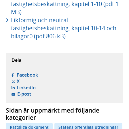
fastighetsbeskattning, kapitel 1-10 (pdf 1
MB)
Likformig och neutral
fastighetsbeskattning, kapitel 10-14 och
bilagor0 (pdf 806 kB)
Dela
- öppnas i ny flik, extern webbplats,
Facebook
- öppnas i ny flik, extern webbplats,
X
- öppnas i ny flik, extern webbplats,
LinkedIn
- öppnar din e-postklient,
E-post
Sidan är uppmärkt med följande
kategorier
Rättsliga dokument
Statens offentliga utredningar