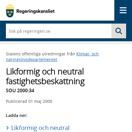
Me
När
Sö
du
börjar
skriva
så
Statens offentliga utredningar från
Klimat- och
framträder
näringslivsdepartementet
en
lista
Likformig och neutral
med
sökförslag
fastighetsbeskattning
SOU 2000:34
Publicerad
01 maj 2000
Ladda ner:
Likformig och neutral