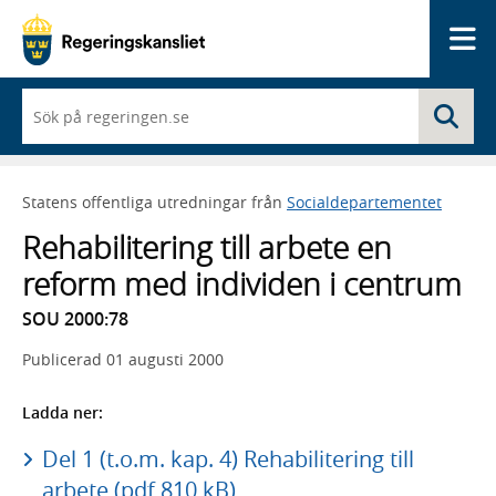
Me
När
Sö
du
börjar
skriva
så
Statens offentliga utredningar från
Socialdepartementet
framträder
en
Rehabilitering till arbete en
lista
med
reform med individen i centrum
sökförslag
SOU 2000:78
Publicerad
01 augusti 2000
Ladda ner:
Del 1 (t.o.m. kap. 4) Rehabilitering till
arbete (pdf 810 kB)