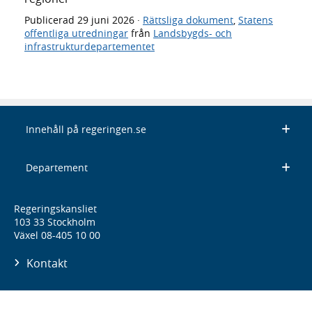
Publicerad
29 juni 2026
·
Rättsliga dokument
,
Statens
offentliga utredningar
från
Landsbygds- och
infrastrukturdepartementet
Innehåll på regeringen.se
Departement
Regeringskansliet
103 33 Stockholm
Växel 08-405 10 00
Kontakt