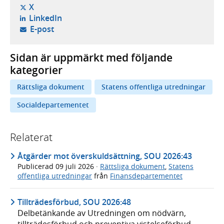
- öppnas i ny flik, extern webbplats,
X
- öppnas i ny flik, extern webbplats,
LinkedIn
- öppnar din e-postklient,
E-post
Sidan är uppmärkt med följande
kategorier
Rättsliga dokument
Statens offentliga utredningar
Socialdepartementet
Relaterat
Åtgärder mot överskuldsättning, SOU 2026:43
Publicerad
09 juli 2026
·
Rättsliga dokument
,
Statens
offentliga utredningar
från
Finansdepartementet
Tillträdesförbud, SOU 2026:48
Delbetänkande av Utredningen om nödvärn,
tillträdesförbud och preventiva vistelseförbud