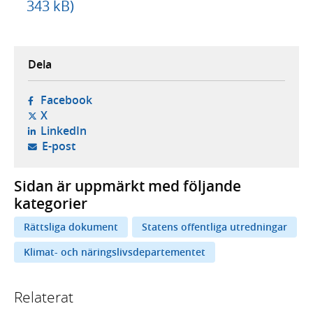
343 kB)
Dela
- öppnas i ny flik, extern webbplats,
Facebook
- öppnas i ny flik, extern webbplats,
X
- öppnas i ny flik, extern webbplats,
LinkedIn
- öppnar din e-postklient,
E-post
Sidan är uppmärkt med följande
kategorier
Rättsliga dokument
Statens offentliga utredningar
Klimat- och näringslivsdepartementet
Relaterat