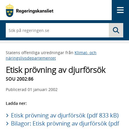
Me
När
Sö
du
börjar
skriva
så
Statens offentliga utredningar från
Klimat- och
framträder
näringslivsdepartementet
en
lista
Etisk prövning av djurförsök
med
sökförslag
SOU 2002:86
Publicerad
01 januari 2002
Ladda ner:
Etisk prövning av djurförsök (pdf 833 kB)
Bilagor: Etisk prövning av djurförsök (pdf