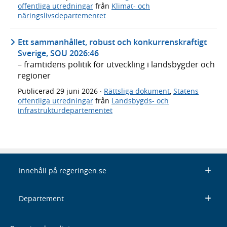
offentliga utredningar
från
Klimat- och
näringslivsdepartementet
Ett sammanhållet, robust och konkurrenskraftigt
Sverige, SOU 2026:46
– framtidens politik för utveckling i landsbygder och
regioner
Publicerad
29 juni 2026
·
Rättsliga dokument
,
Statens
offentliga utredningar
från
Landsbygds- och
infrastrukturdepartementet
Innehåll på regeringen.se
Departement