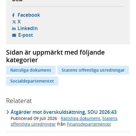
- öppnas i ny flik, extern webbplats,
Facebook
- öppnas i ny flik, extern webbplats,
X
- öppnas i ny flik, extern webbplats,
LinkedIn
- öppnar din e-postklient,
E-post
Sidan är uppmärkt med följande
kategorier
Rättsliga dokument
Statens offentliga utredningar
Socialdepartementet
Relaterat
Åtgärder mot överskuldsättning, SOU 2026:43
Publicerad
09 juli 2026
·
Rättsliga dokument
,
Statens
offentliga utredningar
från
Finansdepartementet