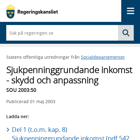
Me
När
Sö
du
börjar
skriva
så
Statens offentliga utredningar från
Socialdepartementet
framträder
en
Sjukpenninggrundande inkomst
lista
med
- skydd och anpassning
sökförslag
SOU 2003:50
Publicerad
01 maj 2003
Ladda ner:
Del 1 (t.o.m. kap. 8)
Sjukpenninggrundande inkomst (pdf 542