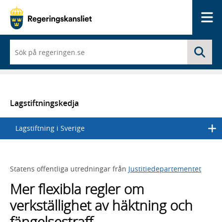
Me
När
Sö
du
börjar
skriva
så
framträder
en
Lagstiftningskedja
lista
med
Lagstiftning i Sverige
sökförslag
Statens offentliga utredningar från
Justitiedepartementet
Mer flexibla regler om
verkställighet av häktning och
fängelsestraff