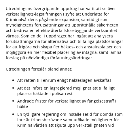
Utredningens övergripande uppdrag har varit att se över
verkställighets-lagstiftningen i syfte att underlätta för
Kriminalvårdens pågående expansion, samtidigt som
myndighetens förutsättningar att upprätthålla säkerheten
och bedriva en effektiv återfallsförebyggande verksamhet
värnas. Som en del i uppdraget har ingått att analysera
förutsättningarna för alternativa och tillfälliga platslösningar
för att frigöra och skapa fler häktes- och anstaltsplatser och
möjliggöra en mer flexibel placering av intagna, samt lämna
förslag på nödvändiga författningsändringar.
Utredningen föreslår bland annat:
Att rätten till enrum enligt häkteslagen avskaffas
Att det införs en lagreglerad möjlighet att tillfälligt
placera häktade i polisarrest
Ändrade frister för verkställighet av fängelsestraff i
häkte
En tydligare reglering om inställelsetid för dömda som
inte är frihetsberövade samt utökade möjligheter för
Kriminalvården att skjuta upp verkställigheten vid