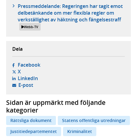
Pressmeddelande: Regeringen har tagit emot
delbetänkande om mer flexibla regler om
verkställighet av häktning och fängelsestraff
Webb-TV
Dela
- öppnas i ny flik, extern webbplats,
Facebook
- öppnas i ny flik, extern webbplats,
X
- öppnas i ny flik, extern webbplats,
LinkedIn
- öppnar din e-postklient,
E-post
Sidan är uppmärkt med följande
kategorier
Rättsliga dokument
Statens offentliga utredningar
Justitiedepartementet
Kriminalitet