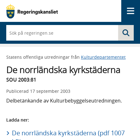
Me
När
Sö
du
börjar
skriva
så
Statens offentliga utredningar från
Kulturdepartementet
framträder
en
De norrländska kyrkstäderna
lista
med
SOU 2003:81
sökförslag
Publicerad
17 september 2003
Delbetänkande av Kulturbebyggelseutredningen.
Ladda ner:
De norrländska kyrkstäderna (pdf 1007