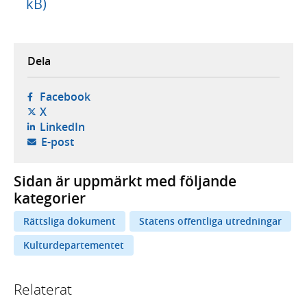
kB)
Dela
- öppnas i ny flik, extern webbplats,
Facebook
- öppnas i ny flik, extern webbplats,
X
- öppnas i ny flik, extern webbplats,
LinkedIn
- öppnar din e-postklient,
E-post
Sidan är uppmärkt med följande
kategorier
Rättsliga dokument
Statens offentliga utredningar
Kulturdepartementet
Relaterat