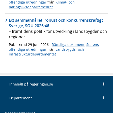
offentliga utredningar
från
Klimat- och
näringslivsdepartementet
Ett sammanhållet, robust och konkurrenskraftigt
Sverige, SOU 2026:46
– framtidens politik för utveckling i landsbygder och
regioner
Publicerad
29 juni 2026
·
Rättsliga dokument
,
Statens
offentliga utredningar
från
Landsbygds- och
infrastrukturdepartementet
Innehåll på regeringen.se
Departement