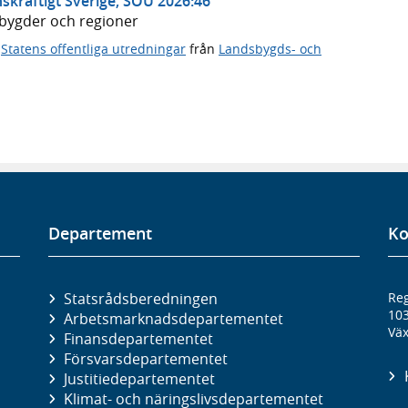
skraftigt Sverige, SOU 2026:46
dsbygder och regioner
,
Statens offentliga utredningar
från
Landsbygds- och
Departement
Ko
Statsrådsberedningen
Reg
10
Arbetsmarknads­departementet
Väx
Finans­departementet
Försvars­departementet
Justitie­departementet
Klimat- och näringslivs­departementet