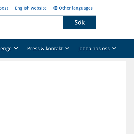
post
English website
Other languages
Sök
verige
Press & kontakt
Jobba hos oss