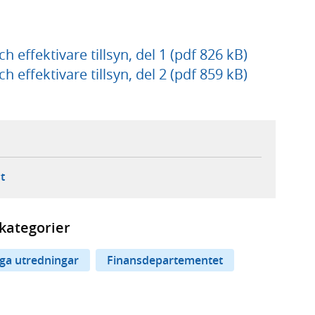
h effektivare tillsyn, del 1 (pdf 826 kB)
h effektivare tillsyn, del 2 (pdf 859 kB)
ebbplats,
ern webbplats,
 ny flik, extern webbplats,
- öppnar din e-postklient,
t
kategorier
iga utredningar
Finansdepartementet