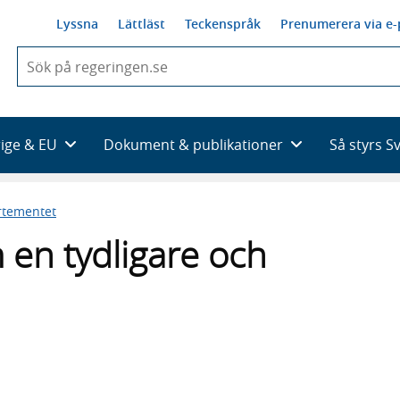
Lyssna
Lättläst
Teckenspråk
Prenumerera via e-
När
du
börjar
skriva
så
rige & EU
Dokument & publikationer
Så styrs S
framträder
en
lista
rtementet
med
sökförslag
m en tydligare och