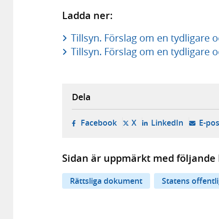
Ladda ner:
Tillsyn. Förslag om en tydligare oc
Tillsyn. Förslag om en tydligare oc
Dela
- öppnas i ny flik, extern w
- öppnas i ny flik, ext
- öppnas i
Facebook
X
LinkedIn
E-pos
Sidan är uppmärkt med följande 
Rättsliga dokument
Statens offentl