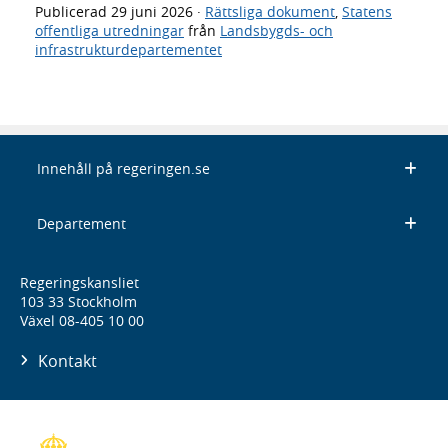
Publicerad
29 juni 2026
·
Rättsliga dokument
,
Statens
offentliga utredningar
från
Landsbygds- och
infrastrukturdepartementet
Innehåll på regeringen.se
Departement
Regeringskansliet
103 33 Stockholm
Växel 08-405 10 00
Kontakt