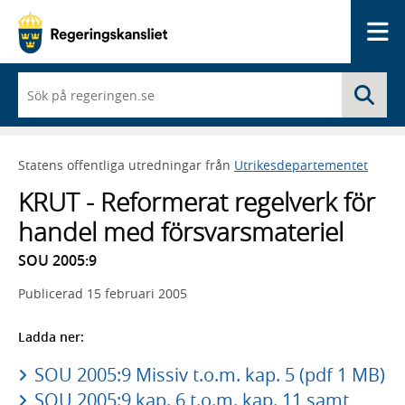
Me
När
Sö
du
börjar
skriva
så
Statens offentliga utredningar från
Utrikesdepartementet
framträder
en
KRUT - Reformerat regelverk för
lista
med
handel med försvarsmateriel
sökförslag
SOU 2005:9
Publicerad
15 februari 2005
Ladda ner:
SOU 2005:9 Missiv t.o.m. kap. 5 (pdf 1 MB)
SOU 2005:9 kap. 6 t.o.m. kap. 11 samt