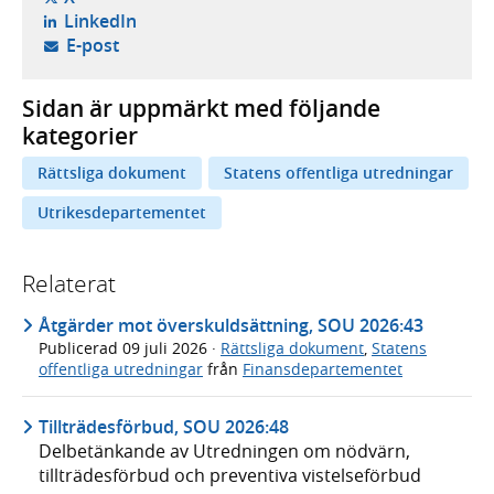
- öppnas i ny flik, extern webbplats,
LinkedIn
- öppnar din e-postklient,
E-post
Sidan är uppmärkt med följande
kategorier
Rättsliga dokument
Statens offentliga utredningar
Utrikesdepartementet
Relaterat
Åtgärder mot överskuldsättning, SOU 2026:43
Publicerad
09 juli 2026
·
Rättsliga dokument
,
Statens
offentliga utredningar
från
Finansdepartementet
Tillträdesförbud, SOU 2026:48
Delbetänkande av Utredningen om nödvärn,
tillträdesförbud och preventiva vistelseförbud