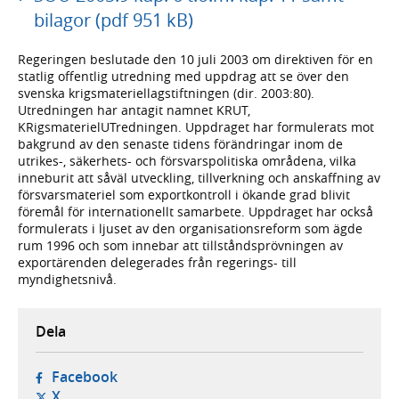
bilagor (pdf 951 kB)
Regeringen beslutade den 10 juli 2003 om direktiven för en
statlig offentlig utredning med uppdrag att se över den
svenska krigsmateriellagstiftningen (dir. 2003:80).
Utredningen har antagit namnet KRUT,
KRigsmaterielUTredningen. Uppdraget har formulerats mot
bakgrund av den senaste tidens förändringar inom de
utrikes-, säkerhets- och försvarspolitiska områdena, vilka
inneburit att såväl utveckling, tillverkning och anskaffning av
försvarsmateriel som exportkontroll i ökande grad blivit
föremål för internationellt samarbete. Uppdraget har också
formulerats i ljuset av den organisationsreform som ägde
rum 1996 och som innebar att tillståndsprövningen av
exportärenden delegerades från regerings- till
myndighetsnivå.
Dela
- öppnas i ny flik, extern webbplats,
Facebook
- öppnas i ny flik, extern webbplats,
X