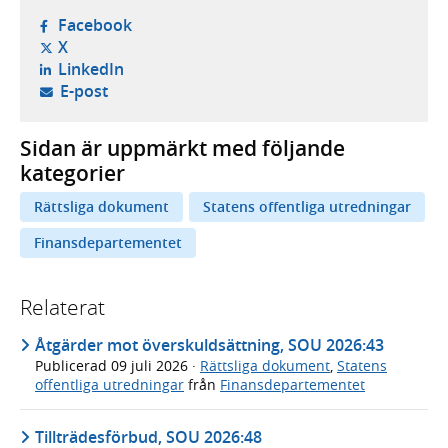
- öppnas i ny flik, extern webbplats,
Facebook
- öppnas i ny flik, extern webbplats,
X
- öppnas i ny flik, extern webbplats,
LinkedIn
- öppnar din e-postklient,
E-post
Sidan är uppmärkt med följande
kategorier
Rättsliga dokument
Statens offentliga utredningar
Finansdepartementet
Relaterat
Åtgärder mot överskuldsättning, SOU 2026:43
Publicerad
09 juli 2026
·
Rättsliga dokument
,
Statens
offentliga utredningar
från
Finansdepartementet
Tillträdesförbud, SOU 2026:48