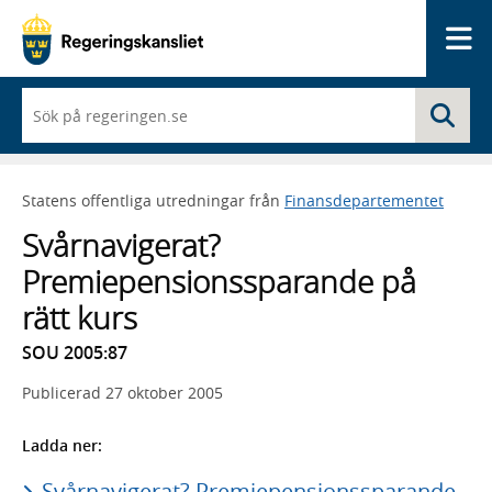
Me
När
Sö
du
börjar
skriva
så
Statens offentliga utredningar från
Finansdepartementet
framträder
en
Svårnavigerat?
lista
med
Premiepensionssparande på
sökförslag
rätt kurs
SOU 2005:87
Publicerad
27 oktober 2005
Ladda ner:
Svårnavigerat? Premiepensionssparande