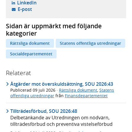
- öppnas i ny flik, extern webbplats,
LinkedIn
- öppnar din e-postklient,
E-post
Sidan är uppmärkt med följande
kategorier
Rättsliga dokument
Statens offentliga utredningar
Socialdepartementet
Relaterat
Åtgärder mot överskuldsättning, SOU 2026:43
Publicerad
09 juli 2026
·
Rättsliga dokument
,
Statens
offentliga utredningar
från
Finansdepartementet
Tillträdesförbud, SOU 2026:48
Delbetänkande av Utredningen om nödvärn,
tillträdesförbud och preventiva vistelseförbud