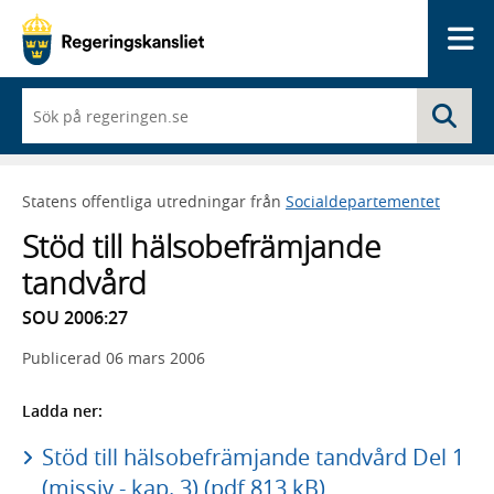
Me
När
Sö
du
börjar
skriva
så
Statens offentliga utredningar från
Socialdepartementet
framträder
en
Stöd till hälsobefrämjande
lista
med
tandvård
sökförslag
SOU 2006:27
Publicerad
06 mars 2006
Ladda ner:
Stöd till hälsobefrämjande tandvård Del 1
(missiv - kap. 3) (pdf 813 kB)