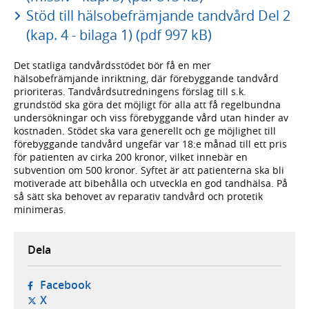
Stöd till hälsobefrämjande tandvård Del 2
(kap. 4 - bilaga 1) (pdf 997 kB)
Det statliga tandvårdsstödet bör få en mer
hälsobefrämjande inriktning, där förebyggande tandvård
prioriteras. Tandvårdsutredningens förslag till s.k.
grundstöd ska göra det möjligt för alla att få regelbundna
undersökningar och viss förebyggande vård utan hinder av
kostnaden. Stödet ska vara generellt och ge möjlighet till
förebyggande tandvård ungefär var 18:e månad till ett pris
för patienten av cirka 200 kronor, vilket innebär en
subvention om 500 kronor. Syftet är att patienterna ska bli
motiverade att bibehålla och utveckla en god tandhälsa. På
så sätt ska behovet av reparativ tandvård och protetik
minimeras.
Dela
- öppnas i ny flik, extern webbplats,
Facebook
- öppnas i ny flik, extern webbplats,
X