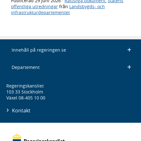
Publicerad
29 juni 2026
·
Rättsliga dokument
,
Statens
offentliga utredningar
från
Landsbygds- och
infrastrukturdepartementet
Innehåll på regeringen.se
Departement
Regeringskansliet
103 33 Stockholm
Växel 08-405 10 00
Kontakt