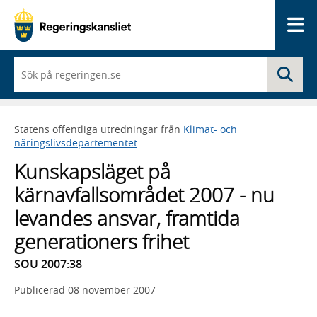
Me
När
Sö
du
börjar
skriva
så
Statens offentliga utredningar från
Klimat- och
framträder
näringslivsdepartementet
en
lista
Kunskapsläget på
med
sökförslag
kärnavfallsområdet 2007 - nu
levandes ansvar, framtida
generationers frihet
SOU 2007:38
Publicerad
08 november 2007