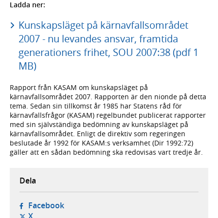
Ladda ner:
Kunskapsläget på kärnavfallsområdet
2007 - nu levandes ansvar, framtida
generationers frihet, SOU 2007:38 (pdf 1
MB)
Rapport från KASAM om kunskapsläget på
kärnavfallsområdet 2007. Rapporten är den nionde på detta
tema. Sedan sin tillkomst år 1985 har Statens råd för
kärnavfallsfrågor (KASAM) regelbundet publicerat rapporter
med sin självständiga bedömning av kunskapsläget på
kärnavfallsområdet. Enligt de direktiv som regeringen
beslutade år 1992 för KASAM:s verksamhet (Dir 1992:72)
gäller att en sådan bedömning ska redovisas vart tredje år.
Dela
- öppnas i ny flik, extern webbplats,
Facebook
- öppnas i ny flik, extern webbplats,
X