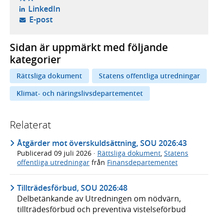
- öppnas i ny flik, extern webbplats,
LinkedIn
- öppnar din e-postklient,
E-post
Sidan är uppmärkt med följande
kategorier
Rättsliga dokument
Statens offentliga utredningar
Klimat- och näringslivsdepartementet
Relaterat
Åtgärder mot överskuldsättning, SOU 2026:43
Publicerad
09 juli 2026
·
Rättsliga dokument
,
Statens
offentliga utredningar
från
Finansdepartementet
Tillträdesförbud, SOU 2026:48
Delbetänkande av Utredningen om nödvärn,
tillträdesförbud och preventiva vistelseförbud