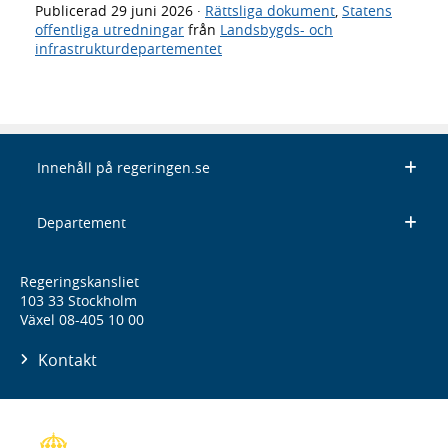
Publicerad
29 juni 2026
·
Rättsliga dokument
,
Statens
offentliga utredningar
från
Landsbygds- och
infrastrukturdepartementet
Innehåll på regeringen.se
Departement
Regeringskansliet
103 33 Stockholm
Växel 08-405 10 00
Kontakt