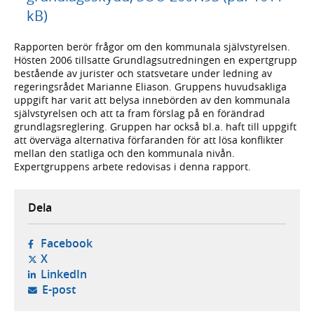
kB)
Rapporten berör frågor om den kommunala självstyrelsen.
Hösten 2006 tillsatte Grundlagsutredningen en expertgrupp
bestående av jurister och statsvetare under ledning av
regeringsrådet Marianne Eliason. Gruppens huvudsakliga
uppgift har varit att belysa innebörden av den kommunala
självstyrelsen och att ta fram förslag på en förändrad
grundlagsreglering. Gruppen har också bl.a. haft till uppgift
att överväga alternativa förfaranden för att lösa konflikter
mellan den statliga och den kommunala nivån.
Expertgruppens arbete redovisas i denna rapport.
Dela
- öppnas i ny flik, extern webbplats,
Facebook
- öppnas i ny flik, extern webbplats,
X
- öppnas i ny flik, extern webbplats,
LinkedIn
- öppnar din e-postklient,
E-post