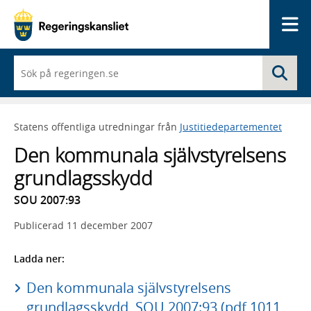
Me
När
Sö
du
börjar
skriva
så
Statens offentliga utredningar från
Justitiedepartementet
framträder
en
Den kommunala självstyrelsens
lista
med
grundlagsskydd
sökförslag
SOU 2007:93
Publicerad
11 december 2007
Ladda ner:
Den kommunala självstyrelsens
grundlagsskydd, SOU 2007:93 (pdf 1011