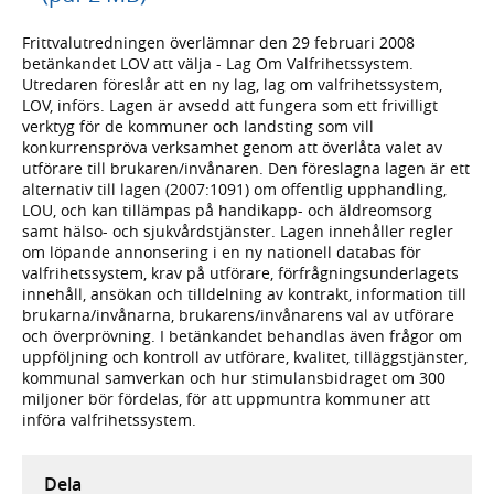
Frittvalutredningen överlämnar den 29 februari 2008
betänkandet LOV att välja - Lag Om Valfrihetssystem.
Utredaren föreslår att en ny lag, lag om valfrihetssystem,
LOV, införs. Lagen är avsedd att fungera som ett frivilligt
verktyg för de kommuner och landsting som vill
konkurrenspröva verksamhet genom att överlåta valet av
utförare till brukaren/invånaren. Den föreslagna lagen är ett
alternativ till lagen (2007:1091) om offentlig upphandling,
LOU, och kan tillämpas på handikapp- och äldreomsorg
samt hälso- och sjukvårdstjänster. Lagen innehåller regler
om löpande annonsering i en ny nationell databas för
valfrihetssystem, krav på utförare, förfrågningsunderlagets
innehåll, ansökan och tilldelning av kontrakt, information till
brukarna/invånarna, brukarens/invånarens val av utförare
och överprövning. I betänkandet behandlas även frågor om
uppföljning och kontroll av utförare, kvalitet, tilläggstjänster,
kommunal samverkan och hur stimulansbidraget om 300
miljoner bör fördelas, för att uppmuntra kommuner att
införa valfrihetssystem.
Dela