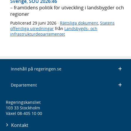
Sverige, SOU 2026:46
– framtidens politik för utveckling i landsbygder och
regioner
Publicerad
29 juni 2026
·
Rättsliga dokument
,
Statens
offentliga utredningar
från
Landsbygds- och
infrastrukturdepartementet
Innehåll på regeringen.se
Departement
Regeringskansliet
103 33 Stockholm
Växel 08-405 10 00
Kontakt