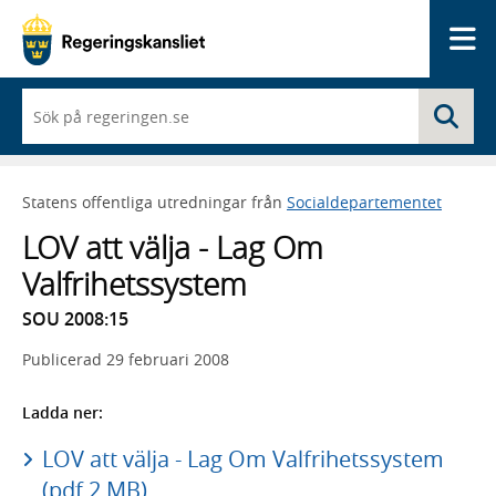
Me
När
Sö
du
börjar
skriva
så
Statens offentliga utredningar från
Socialdepartementet
framträder
en
LOV att välja - Lag Om
lista
med
Valfrihetssystem
sökförslag
SOU 2008:15
Publicerad
29 februari 2008
Ladda ner:
LOV att välja - Lag Om Valfrihetssystem
(pdf 2 MB)