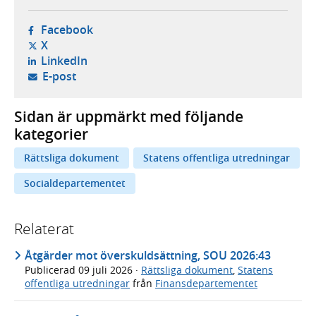
- öppnas i ny flik, extern webbplats,
Facebook
- öppnas i ny flik, extern webbplats,
X
- öppnas i ny flik, extern webbplats,
LinkedIn
- öppnar din e-postklient,
E-post
Sidan är uppmärkt med följande
kategorier
Rättsliga dokument
Statens offentliga utredningar
Socialdepartementet
Relaterat
Åtgärder mot överskuldsättning, SOU 2026:43
Publicerad
09 juli 2026
·
Rättsliga dokument
,
Statens
offentliga utredningar
från
Finansdepartementet