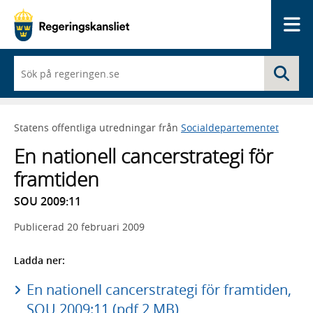
Me
När
Sö
du
börjar
skriva
så
Statens offentliga utredningar från
Socialdepartementet
framträder
en
En nationell cancerstrategi för
lista
med
framtiden
sökförslag
SOU 2009:11
Publicerad
20 februari 2009
Ladda ner:
En nationell cancerstrategi för framtiden,
SOU 2009:11 (pdf 2 MB)