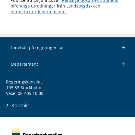
Publicerad
29 juni 2026
·
Rättsliga dokument
,
Statens
offentliga utredningar
från
Landsbygds- och
infrastrukturdepartementet
Innehåll på regeringen.se
Departement
Regeringskansliet
103 33 Stockholm
Växel 08-405 10 00
Kontakt