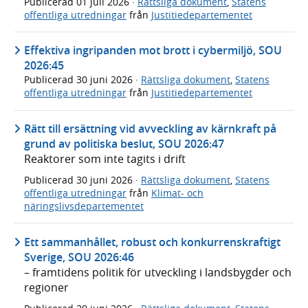
Publicerad
01 juli 2026
·
Rättsliga dokument
,
Statens
offentliga utredningar
från
Justitiedepartementet
Effektiva ingripanden mot brott i cybermiljö, SOU
2026:45
Publicerad
30 juni 2026
·
Rättsliga dokument
,
Statens
offentliga utredningar
från
Justitiedepartementet
Rätt till ersättning vid avveckling av kärnkraft på
grund av politiska beslut, SOU 2026:47
Reaktorer som inte tagits i drift
Publicerad
30 juni 2026
·
Rättsliga dokument
,
Statens
offentliga utredningar
från
Klimat- och
näringslivsdepartementet
Ett sammanhållet, robust och konkurrenskraftigt
Sverige, SOU 2026:46
– framtidens politik för utveckling i landsbygder och
regioner