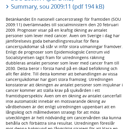
Summary, sou 2009:11 (pdf 194 kB)
Betänkandet En nationell cancerstrategi för framtiden (SOU
2009:11) överlämnades till socialministern den 20 februari
2009. Prognoser visar på en kraftig ökning av antalet
personer som lever med cancer. Även om Sverige i dag har
jämförelsevis goda behandlingsresultat för flera
cancersjukdomar så står vi inför stora utmaningar framöver.
Enligt de prognoser som Epidemiologiskt Centrum vid
Socialstyrelsen tagit fram för utredningens räkning
dubbleras antalet personer som lever med cancer fram till
2030. Detta beror i första hand på en ökad befolkning och
allt fler äldre. Till detta kommer att behandlingen av vissa
cancersjukdomar har gjort stora framsteg. Utredningen
konstaterar att ökningen av antalet personer som insjuknar i
cancer kommer att ställa krav på sjukvården i ett
framtidsperspektiv. Även om en ökning av antalet cancerfall
inte automatiskt innebär en motsvarande ökning av
vårdbehoven är det enligt utredningen uppenbart att en
långsiktig och målmedveten strategi för att möta
utvecklingen är helt nödvändig om cancervården ska kunna
behålla och förbättra sina resultat. Utredningen föreslår
mot denna bakgrund en långsiktig strategi för att klara en