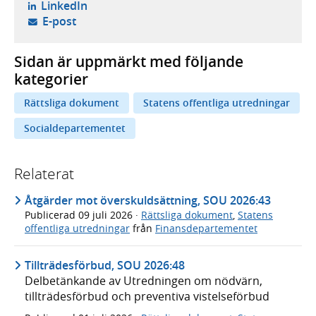
- öppnas i ny flik, extern webbplats,
LinkedIn
- öppnar din e-postklient,
E-post
Sidan är uppmärkt med följande
kategorier
Rättsliga dokument
Statens offentliga utredningar
Socialdepartementet
Relaterat
Åtgärder mot överskuldsättning, SOU 2026:43
Publicerad
09 juli 2026
·
Rättsliga dokument
,
Statens
offentliga utredningar
från
Finansdepartementet
Tillträdesförbud, SOU 2026:48
Delbetänkande av Utredningen om nödvärn,
tillträdesförbud och preventiva vistelseförbud