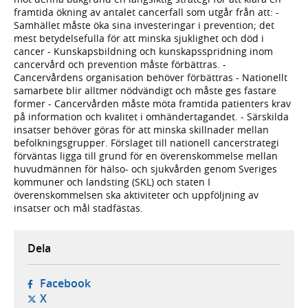
framtida ökning av antalet cancerfall som utgår från att: -
Samhället måste öka sina investeringar i prevention; det
mest betydelsefulla för att minska sjuklighet och död i
cancer - Kunskapsbildning och kunskapsspridning inom
cancervård och prevention måste förbättras. -
Cancervårdens organisation behöver förbättras - Nationellt
samarbete blir alltmer nödvändigt och måste ges fastare
former - Cancervården måste möta framtida patienters krav
på information och kvalitet i omhändertagandet. - Särskilda
insatser behöver göras för att minska skillnader mellan
befolkningsgrupper. Förslaget till nationell cancerstrategi
förväntas ligga till grund för en överenskommelse mellan
huvudmännen för hälso- och sjukvården genom Sveriges
kommuner och landsting (SKL) och staten I
överenskommelsen ska aktiviteter och uppföljning av
insatser och mål stadfästas.
Dela
- öppnas i ny flik, extern webbplats,
Facebook
- öppnas i ny flik, extern webbplats,
X