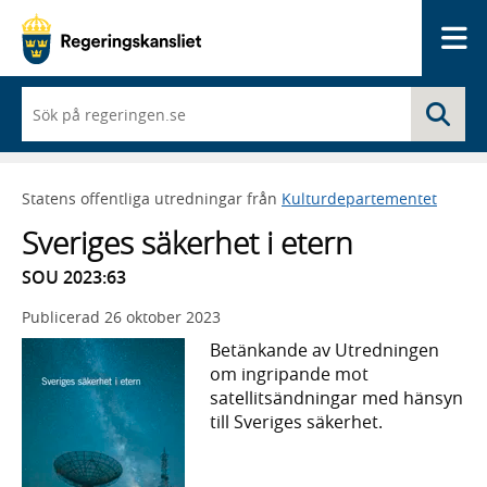
Me
När
Sö
du
börjar
skriva
så
Statens offentliga utredningar från
Kulturdepartementet
framträder
en
Sveriges säkerhet i etern
lista
med
SOU 2023:63
sökförslag
Publicerad
26 oktober 2023
Betänkande av Utredningen
om ingripande mot
satellitsändningar med hänsyn
till Sveriges säkerhet.