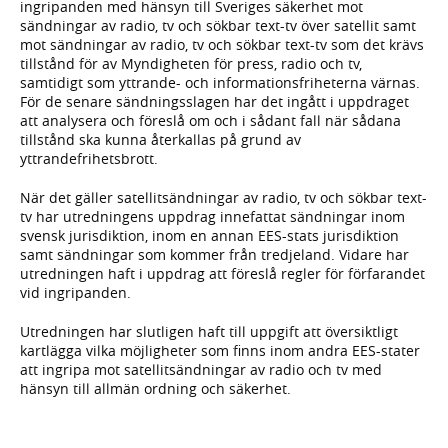
ingripanden med hänsyn till Sveriges säkerhet mot
sändningar av radio, tv och sökbar text-tv över satellit samt
mot sändningar av radio, tv och sökbar text-tv som det krävs
tillstånd för av Myndigheten för press, radio och tv,
samtidigt som yttrande- och informationsfriheterna värnas.
För de senare sändningsslagen har det ingått i uppdraget
att analysera och föreslå om och i sådant fall när sådana
tillstånd ska kunna återkallas på grund av
yttrandefrihetsbrott.
När det gäller satellitsändningar av radio, tv och sökbar text-
tv har utredningens uppdrag innefattat sändningar inom
svensk jurisdiktion, inom en annan EES-stats jurisdiktion
samt sändningar som kommer från tredjeland. Vidare har
utredningen haft i uppdrag att föreslå regler för förfarandet
vid ingripanden.
Utredningen har slutligen haft till uppgift att översiktligt
kartlägga vilka möjligheter som finns inom andra EES-stater
att ingripa mot satellitsändningar av radio och tv med
hänsyn till allmän ordning och säkerhet.