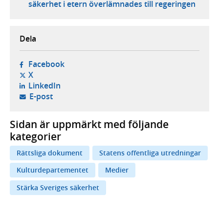
säkerhet i etern överlämnades till regeringen
Dela
- öppnas i ny flik, extern webbplats,
Facebook
- öppnas i ny flik, extern webbplats,
X
- öppnas i ny flik, extern webbplats,
LinkedIn
- öppnar din e-postklient,
E-post
Sidan är uppmärkt med följande
kategorier
Rättsliga dokument
Statens offentliga utredningar
Kulturdepartementet
Medier
Stärka Sveriges säkerhet