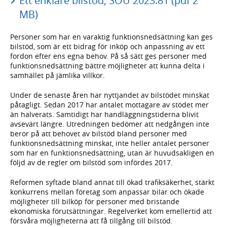
Ett enklare bilstöd, SOU 2023:81 (pdf 2
MB)
Personer som har en varaktig funktionsnedsättning kan ges
bilstöd, som är ett bidrag för inköp och anpassning av ett
fordon efter ens egna behov. På så sätt ges personer med
funktionsnedsättning bättre möjligheter att kunna delta i
samhället på jämlika villkor.
Under de senaste åren har nyttjandet av bilstödet minskat
påtagligt. Sedan 2017 har antalet mottagare av stödet mer
än halverats. Samtidigt har handläggningstiderna blivit
avsevärt längre. Utredningen bedömer att nedgången inte
beror på att behovet av bilstöd bland personer med
funktionsnedsättning minskat, inte heller antalet personer
som har en funktionsnedsättning, utan är huvudsakligen en
följd av de regler om bilstöd som infördes 2017.
Reformen syftade bland annat till ökad trafiksäkerhet, stärkt
konkurrens mellan företag som anpassar bilar och ökade
möjligheter till bilköp för personer med bristande
ekonomiska förutsättningar. Regelverket kom emellertid att
försvåra möjligheterna att få tillgång till bilstöd.