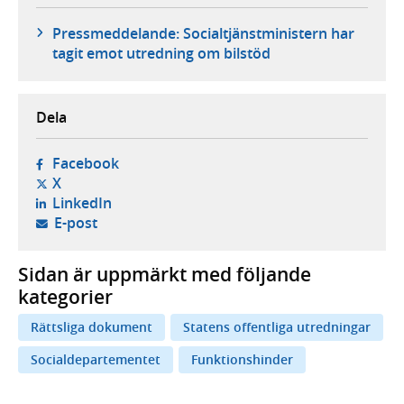
Pressmeddelande: Socialtjänstministern har
tagit emot utredning om bilstöd
Dela
- öppnas i ny flik, extern webbplats,
Facebook
- öppnas i ny flik, extern webbplats,
X
- öppnas i ny flik, extern webbplats,
LinkedIn
- öppnar din e-postklient,
E-post
Sidan är uppmärkt med följande
kategorier
Rättsliga dokument
Statens offentliga utredningar
Socialdepartementet
Funktionshinder