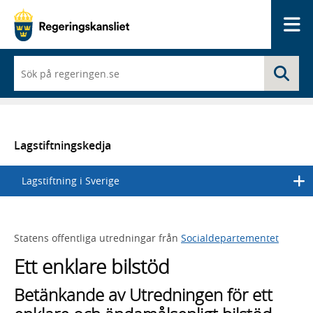
Me
När
Sö
du
börjar
skriva
så
framträder
en
Lagstiftningskedja
lista
med
Lagstiftning i Sverige
sökförslag
Statens offentliga utredningar från
Socialdepartementet
Ett enklare bilstöd
Betänkande av Utredningen för ett