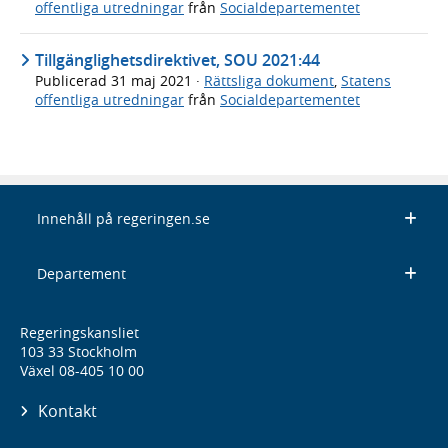
offentliga utredningar
från
Socialdepartementet
Tillgänglighetsdirektivet, SOU 2021:44
Publicerad
31 maj 2021
·
Rättsliga dokument
,
Statens
offentliga utredningar
från
Socialdepartementet
Innehåll på regeringen.se
Departement
Regeringskansliet
103 33 Stockholm
Växel 08-405 10 00
Kontakt