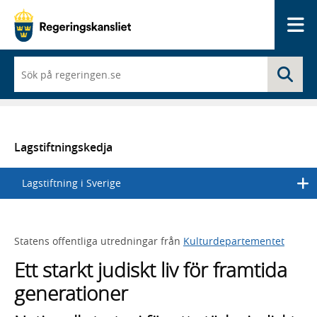
Me
När
Sö
du
börjar
skriva
så
framträder
en
Lagstiftningskedja
lista
med
Lagstiftning i Sverige
sökförslag
Statens offentliga utredningar från
Kulturdepartementet
Ett starkt judiskt liv för framtida
generationer