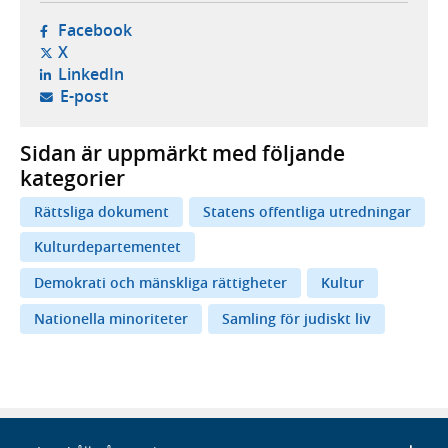
- öppnas i ny flik, extern webbplats,
Facebook
- öppnas i ny flik, extern webbplats,
X
- öppnas i ny flik, extern webbplats,
LinkedIn
- öppnar din e-postklient,
E-post
Sidan är uppmärkt med följande
kategorier
Rättsliga dokument
Statens offentliga utredningar
Kulturdepartementet
Demokrati och mänskliga rättigheter
Kultur
Nationella minoriteter
Samling för judiskt liv