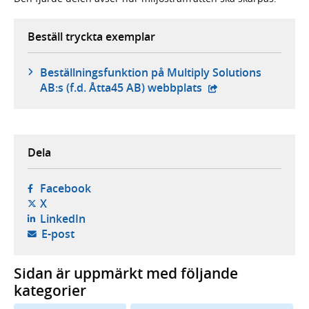
Beställ tryckta exemplar
Beställningsfunktion på Multiply Solutions
- extern webbplats,
AB:s (f.d. Åtta45 AB) webbplats
Dela
- öppnas i ny flik, extern webbplats,
Facebook
- öppnas i ny flik, extern webbplats,
X
- öppnas i ny flik, extern webbplats,
LinkedIn
- öppnar din e-postklient,
E-post
Sidan är uppmärkt med följande
kategorier