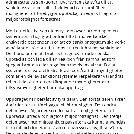
administrativa sanktioner. Översynen ska syfta till att
sanktionssystemet blir effektivt och att samhällets
möjligheter att förebygga, upptäcka, utreda och lagföra
miljöbrottslighet förbättras.
Med ett effektivt sanktionssystem avser utredningen ett
system som i hög grad bidrar till att motverka icke
önskvärda beteenden. För att ett sanktionssystem ska verka
avhållande krävs att det finns ett reellt hot om sanktioner.
Det handlar om att brott och regelöverträdelser ska
upptäckas och leda till en reaktion från samhället som
speglar brottets eller regelöverträdelsens allvar. För att
systemet ska vara effektivt krävs också att de myndigheter
som är en del av sanktionssystemet respekterar varandras
roller, i det att brottsbekämpande myndigheter och
tillsynsmyndigheter har olika uppdrag.
Uppdraget har bestått av fyra delar. Den första delen avser
åtgärder för att förebygga miljöbrottslighet. Den andra
delen avser åtgärder som förbättrar möjligheterna att
upptäcka, utreda och lagföra miljöbrottslighet. Den tredje
delen avser hur miljösanktionsavgifter ska kunna användas i
flera fall och innefattar även en översyn av avgiftsnivåerna.
Den fjärde delen avser hur miljöstraffrätten ska skärpas.