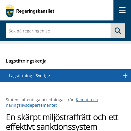
Me
När
Sö
du
börjar
skriva
så
framträder
en
Lagstiftningskedja
lista
med
Lagstiftning i Sverige
sökförslag
Statens offentliga utredningar från
Klimat- och
näringslivsdepartementet
En skärpt miljöstraffrätt och ett
effektivt sanktionssystem