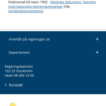
Publicerad
04 mars 1992
·
Rättsliga dokument
,
Sveriges
internationella överenskommelser
från
Utrikesdepartementet
Innehåll på regeringen.se
Departement
Regeringskansliet
103 33 Stockholm
Växel 08-405 10 00
Kontakt