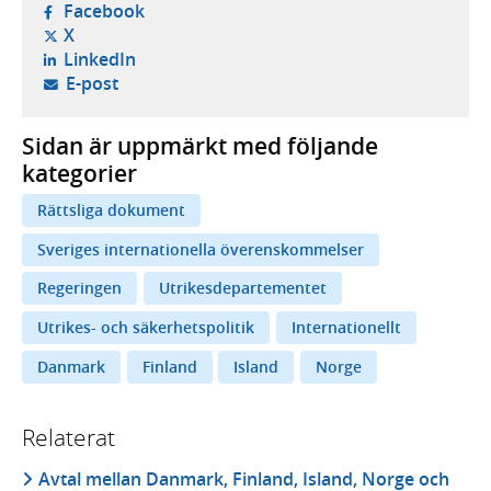
- öppnas i ny flik, extern webbplats,
Facebook
- öppnas i ny flik, extern webbplats,
X
- öppnas i ny flik, extern webbplats,
LinkedIn
- öppnar din e-postklient,
E-post
Sidan är uppmärkt med följande
kategorier
Rättsliga dokument
Sveriges internationella överenskommelser
Regeringen
Utrikesdepartementet
Utrikes- och säkerhetspolitik
Internationellt
Danmark
Finland
Island
Norge
Relaterat
Avtal mellan Danmark, Finland, Island, Norge och