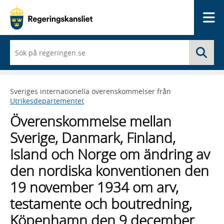
Me
När
Sö
du
börjar
skriva
så
Sveriges internationella överenskommelser från
framträder
Utrikesdepartementet
en
lista
Överenskommelse mellan
med
sökförslag
Sverige, Danmark, Finland,
Island och Norge om ändring av
den nordiska konventionen den
19 november 1934 om arv,
testamente och boutredning,
Köpenhamn den 9 december