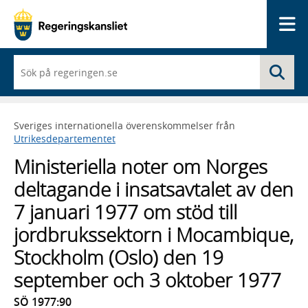
Me
När
Sö
du
börjar
skriva
så
Sveriges internationella överenskommelser från
framträder
Utrikesdepartementet
en
lista
Ministeriella noter om Norges
med
sökförslag
deltagande i insatsavtalet av den
7 januari 1977 om stöd till
jordbrukssektorn i Mocambique,
Stockholm (Oslo) den 19
september och 3 oktober 1977
SÖ 1977:90