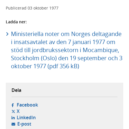
Publicerad
03 oktober 1977
Ladda ner:
Ministeriella noter om Norges deltagande
i insatsavtalet av den 7 januari 1977 om
stöd till jordbrukssektorn i Mocambique,
Stockholm (Oslo) den 19 september och 3
oktober 1977 (pdf 356 kB)
Dela
- öppnas i ny flik, extern webbplats,
Facebook
- öppnas i ny flik, extern webbplats,
X
- öppnas i ny flik, extern webbplats,
LinkedIn
- öppnar din e-postklient,
E-post