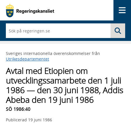
Me
När
Sö
du
börjar
skriva
så
Sveriges internationella överenskommelser från
framträder
Utrikesdepartementet
en
lista
Avtal med Etiopien om
med
sökförslag
utvecklingssamarbete den 1 juli
1986 — den 30 juni 1988, Addis
Abeba den 19 juni 1986
SÖ 1986:40
Publicerad
19 juni 1986