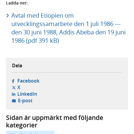
Ladda ner:
Avtal med Etiopien om
utvecklingssamarbete den 1 juli 1986 —
den 30 juni 1988, Addis Abeba den 19 juni
1986 (pdf 391 kB)
Dela
- öppnas i ny flik, extern webbplats,
Facebook
- öppnas i ny flik, extern webbplats,
X
- öppnas i ny flik, extern webbplats,
LinkedIn
- öppnar din e-postklient,
E-post
Sidan är uppmärkt med följande
kategorier