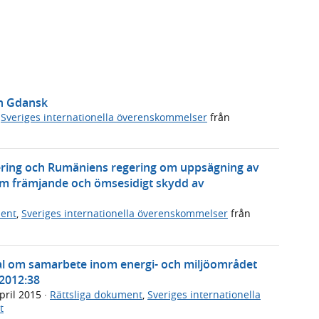
in Gdansk
,
Sveriges internationella överenskommelser
från
gering och Rumäniens regering om uppsägning av
 om främjande och ömsesidigt skydd av
ment
,
Sveriges internationella överenskommelser
från
l om samarbete inom energi- och miljöområdet
2012:38
pril 2015
·
Rättsliga dokument
,
Sveriges internationella
t