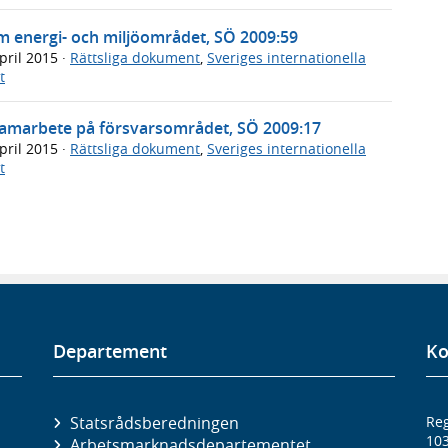
 energi- och miljöområdet, SÖ 2009:59
pril 2015
·
Rättsliga dokument
,
Sveriges internationella
t
marbete på försvarsområdet, SÖ 2009:17
pril 2015
·
Rättsliga dokument
,
Sveriges internationella
t
Departement
Ko
Statsrådsberedningen
Reg
10
Arbetsmarknads­departementet