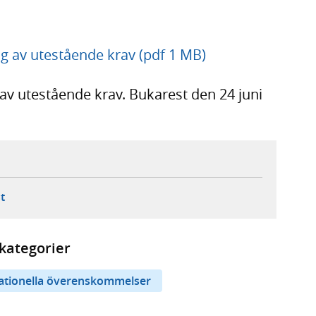
 av utestående krav (pdf 1 MB)
v utestående krav. Bukarest den 24 juni
ebbplats,
ern webbplats,
 ny flik, extern webbplats,
- öppnar din e-postklient,
t
kategorier
nationella överenskommelser