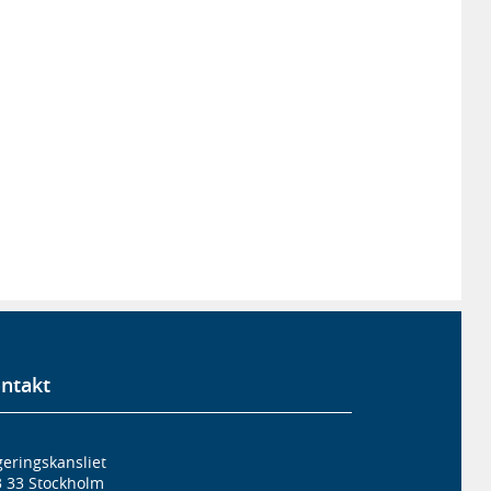
ntakt
eringskansliet
3 33 Stockholm