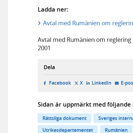
Ladda ner:
Avtal med Rumänien om reglering
Avtal med Rumänien om reglering a
2001
Dela
- öppnas i ny flik, extern w
- öppnas i ny flik, ext
- öppnas i
Facebook
X
LinkedIn
E-pos
Sidan är uppmärkt med följande 
Rättsliga dokument
Sveriges inter
Utrikesdepartementet
Rumänien