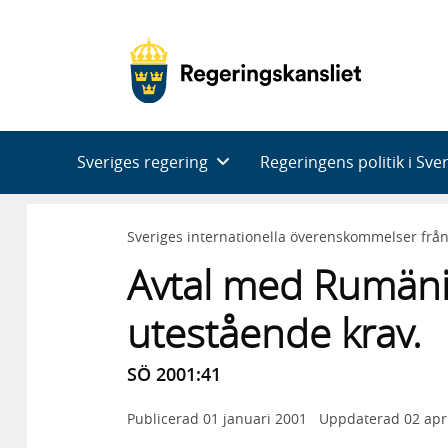
Huvudnavigering
Sveriges regering
Regeringens politik i Sve
Sveriges internationella överenskommelser frå
Avtal med Rumäni
utestående krav.
SÖ 2001:41
Publicerad
01 januari 2001
Uppdaterad
02 apr