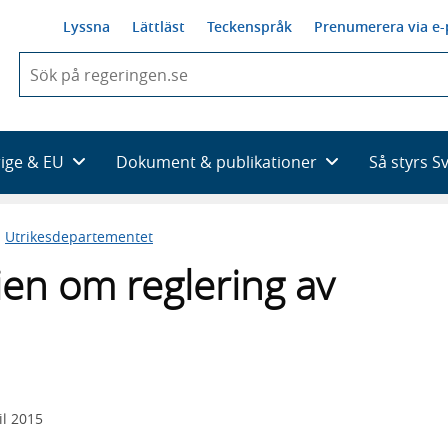
Lyssna
Lättläst
Teckenspråk
Prenumerera via e-
När
du
börjar
skriva
så
rige & EU
Dokument & publikationer
Så styrs S
framträder
en
lista
n
Utrikesdepartementet
med
sökförslag
en om reglering av
il 2015