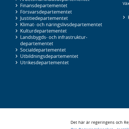
Väx
Finans­departementet
Försvars­departementet
Justitie­departementet
Klimat- och näringslivs­departementet
Kultur­departementet
Landsbygds- och infrastruktur­
departementet
Social­departementet
Utbildnings­departementet
Utrikes­departementet
Det här är regeringens och 