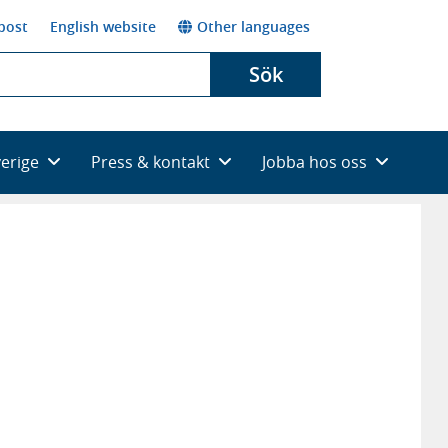
post
English website
Other languages
Sök
verige
Press & kontakt
Jobba hos oss