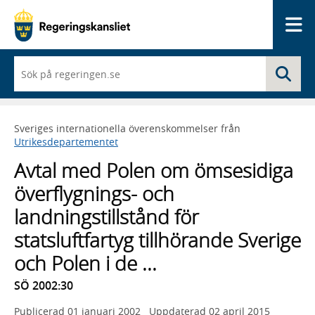
Me
När
Sö
du
börjar
skriva
så
Sveriges internationella överenskommelser från
framträder
Utrikesdepartementet
en
lista
Avtal med Polen om ömsesidiga
med
sökförslag
överflygnings- och
landningstillstånd för
statsluftfartyg tillhörande Sverige
och Polen i de ...
SÖ 2002:30
Publicerad
01 januari 2002
Uppdaterad
02 april 2015