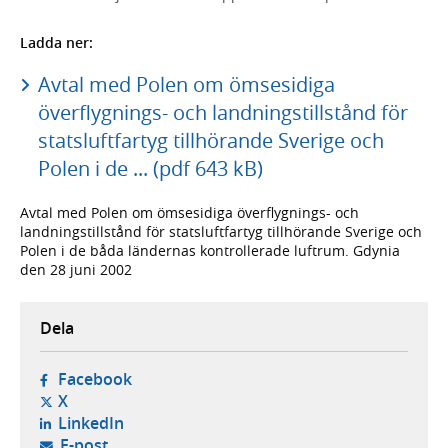
Ladda ner:
Avtal med Polen om ömsesidiga
överflygnings- och landningstillstånd för
statsluftfartyg tillhörande Sverige och
Polen i de ... (pdf 643 kB)
Avtal med Polen om ömsesidiga överflygnings- och
landningstillstånd för statsluftfartyg tillhörande Sverige och
Polen i de båda ländernas kontrollerade luftrum. Gdynia
den 28 juni 2002
Dela
- öppnas i ny flik, extern webbplats,
Facebook
- öppnas i ny flik, extern webbplats,
X
- öppnas i ny flik, extern webbplats,
LinkedIn
- öppnar din e-postklient,
E-post