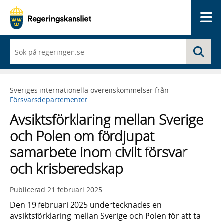
Me
När
Sö
du
börjar
skriva
så
Sveriges internationella överenskommelser från
framträder
Försvarsdepartementet
en
lista
Avsiktsförklaring mellan Sverige
med
sökförslag
och Polen om fördjupat
samarbete inom civilt försvar
och krisberedskap
Publicerad
21 februari 2025
Den 19 februari 2025 undertecknades en
avsiktsförklaring mellan Sverige och Polen för att ta