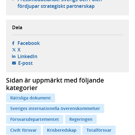
fördjupar strategiskt partnerskap
Dela
- öppnas i ny flik, extern webbplats,
Facebook
- öppnas i ny flik, extern webbplats,
X
- öppnas i ny flik, extern webbplats,
LinkedIn
- öppnar din e-postklient,
E-post
Sidan är uppmärkt med följande
kategorier
Rättsliga dokument
Sveriges internationella överenskommelser
Försvarsdepartementet
Regeringen
Civilt försvar
Krisberedskap
Totalförsvar