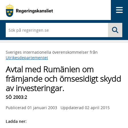
Me
När
Sö
du
börjar
skriva
så
Sveriges internationella överenskommelser från
framträder
Utrikesdepartementet
en
lista
Avtal med Rumänien om
med
sökförslag
främjande och ömsesidigt skydd
av investeringar.
SÖ 2003:2
Publicerad
01 januari 2003
Uppdaterad
02 april 2015
Ladda ner: