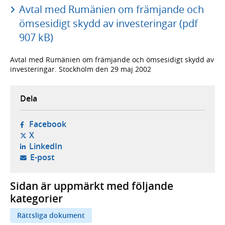
Avtal med Rumänien om främjande och
ömsesidigt skydd av investeringar (pdf
907 kB)
Avtal med Rumänien om främjande och ömsesidigt skydd av
investeringar. Stockholm den 29 maj 2002
Dela
- öppnas i ny flik, extern webbplats,
Facebook
- öppnas i ny flik, extern webbplats,
X
- öppnas i ny flik, extern webbplats,
LinkedIn
- öppnar din e-postklient,
E-post
Sidan är uppmärkt med följande
kategorier
Rättsliga dokument