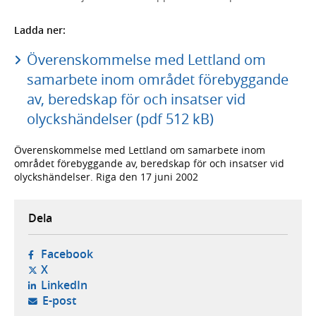
Ladda ner:
Överenskommelse med Lettland om
samarbete inom området förebyggande
av, beredskap för och insatser vid
olyckshändelser (pdf 512 kB)
Överenskommelse med Lettland om samarbete inom
området förebyggande av, beredskap för och insatser vid
olyckshändelser. Riga den 17 juni 2002
Dela
- öppnas i ny flik, extern webbplats,
Facebook
- öppnas i ny flik, extern webbplats,
X
- öppnas i ny flik, extern webbplats,
LinkedIn
- öppnar din e-postklient,
E-post