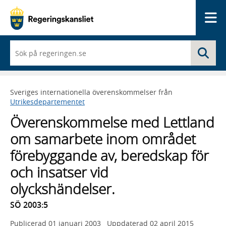
Me
När
Sö
du
börjar
skriva
så
Sveriges internationella överenskommelser från
framträder
Utrikesdepartementet
en
lista
Överenskommelse med Lettland
med
sökförslag
om samarbete inom området
förebyggande av, beredskap för
och insatser vid
olyckshändelser.
SÖ 2003:5
Publicerad
01 januari 2003
Uppdaterad
02 april 2015