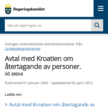
Me
När
Sö
du
börjar
skriva
så
Sveriges internationella överenskommelser från
framträder
Utrikesdepartementet
en
lista
Avtal med Kroatien om
med
sökförslag
återtagande av personer.
SÖ 2003:6
Publicerad
01 januari 2003
Uppdaterad
02 april 2015
Ladda ner:
Avtal med Kroatien om återtagande av