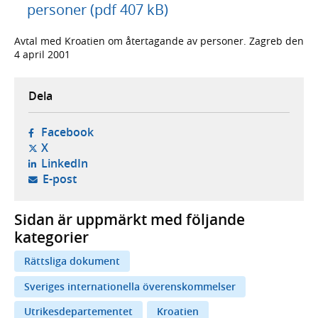
personer (pdf 407 kB)
Avtal med Kroatien om återtagande av personer. Zagreb den
4 april 2001
Dela
- öppnas i ny flik, extern webbplats,
Facebook
- öppnas i ny flik, extern webbplats,
X
- öppnas i ny flik, extern webbplats,
LinkedIn
- öppnar din e-postklient,
E-post
Sidan är uppmärkt med följande
kategorier
Rättsliga dokument
Sveriges internationella överenskommelser
Utrikesdepartementet
Kroatien