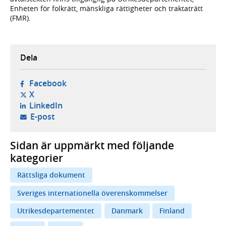
Enheten för folkrätt, mänskliga rättigheter och traktaträtt
(FMR).
Dela
- öppnas i ny flik, extern webbplats,
Facebook
- öppnas i ny flik, extern webbplats,
X
- öppnas i ny flik, extern webbplats,
LinkedIn
- öppnar din e-postklient,
E-post
Sidan är uppmärkt med följande
kategorier
Rättsliga dokument
Sveriges internationella överenskommelser
Utrikesdepartementet
Danmark
Finland