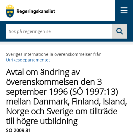
Me
När
Sö
du
börjar
skriva
så
Sveriges internationella överenskommelser från
framträder
Utrikesdepartementet
en
lista
Avtal om ändring av
med
sökförslag
överenskommelsen den 3
september 1996 (SÖ 1997:13)
mellan Danmark, Finland, Island,
Norge och Sverige om tillträde
till högre utbildning
SÖ 2009:31