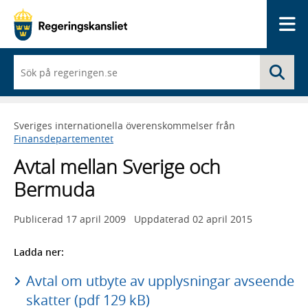
Me
När
Sö
du
börjar
skriva
så
Sveriges internationella överenskommelser från
framträder
Finansdepartementet
en
lista
Avtal mellan Sverige och
med
sökförslag
Bermuda
Publicerad
17 april 2009
Uppdaterad
02 april 2015
Ladda ner:
Avtal om utbyte av upplysningar avseende
skatter (pdf 129 kB)