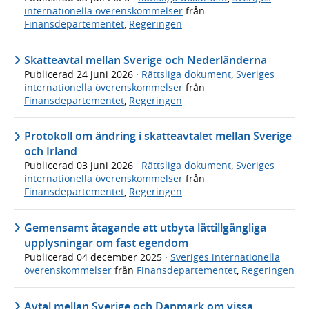
internationella överenskommelser
från
Finansdepartementet
,
Regeringen
Skatteavtal mellan Sverige och Nederländerna
Publicerad
24 juni 2026
·
Rättsliga dokument
,
Sveriges
internationella överenskommelser
från
Finansdepartementet
,
Regeringen
Protokoll om ändring i skatteavtalet mellan Sverige
och Irland
Publicerad
03 juni 2026
·
Rättsliga dokument
,
Sveriges
internationella överenskommelser
från
Finansdepartementet
,
Regeringen
Gemensamt åtagande att utbyta lättillgängliga
upplysningar om fast egendom
Publicerad
04 december 2025
·
Sveriges internationella
överenskommelser
från
Finansdepartementet
,
Regeringen
Avtal mellan Sverige och Danmark om vissa