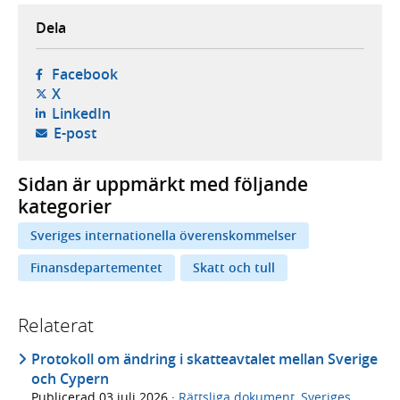
Dela
- öppnas i ny flik, extern webbplats,
Facebook
- öppnas i ny flik, extern webbplats,
X
- öppnas i ny flik, extern webbplats,
LinkedIn
- öppnar din e-postklient,
E-post
Sidan är uppmärkt med följande
kategorier
Sveriges internationella överenskommelser
Finansdepartementet
Skatt och tull
Relaterat
Protokoll om ändring i skatteavtalet mellan Sverige
och Cypern
Publicerad
03 juli 2026
·
Rättsliga dokument
,
Sveriges